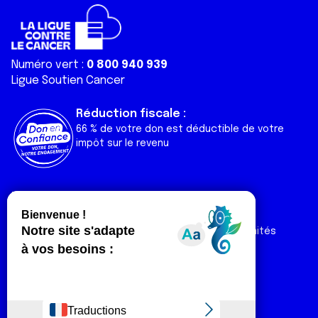
Numéro vert :
0 800 940 939
Ligue Soutien Cancer
Réduction fiscale :
66 % de votre don est déductible de votre
impôt sur le revenu
Liens utiles
Espaces
Nos actualités
Forum
Nos publications
Espace Ligue & comités
Contact
Espace chercheur
Devenir partenaire
Espace presse
Magazine Vivre
Intranet