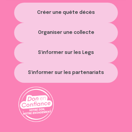
t
publicité et d'analyse, qui peuvent combiner celles-ci
Créer une quête décès
avec d'autres informations que vous leur avez fournies
ou qu'ils ont collectées lors de votre utilisation de leurs
services.
Organiser une collecte
S'informer sur les Legs
S'informer sur les partenariats