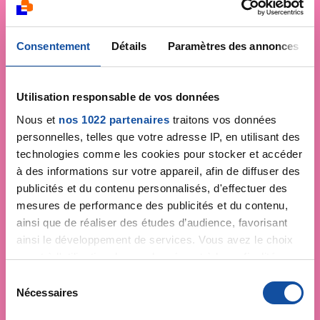
Consentement
Détails
Paramètres des annonces
Utilisation responsable de vos données
Nous et
nos 1022 partenaires
traitons vos données
personnelles, telles que votre adresse IP, en utilisant des
technologies comme les cookies pour stocker et accéder
à des informations sur votre appareil, afin de diffuser des
publicités et du contenu personnalisés, d'effectuer des
mesures de performance des publicités et du contenu,
ainsi que de réaliser des études d’audience, favorisant
ainsi le développement de services. Vous avez le choix
quant à l'utilisation de vos données et à leurs finalités.
Vous pouvez modifier ou retirer votre consentement à
S
tout moment en consultant la Déclaration relative aux
Nécessaires
é
cookies ou en cliquant sur l'icône de confidentialité.
l