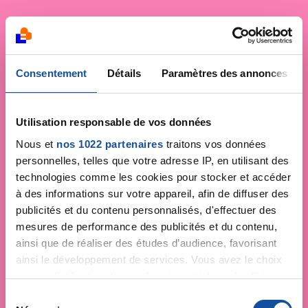
Consentement
Détails
Paramètres des annonces
Utilisation responsable de vos données
Nous et
nos 1022 partenaires
traitons vos données
personnelles, telles que votre adresse IP, en utilisant des
technologies comme les cookies pour stocker et accéder
à des informations sur votre appareil, afin de diffuser des
publicités et du contenu personnalisés, d'effectuer des
mesures de performance des publicités et du contenu,
ainsi que de réaliser des études d’audience, favorisant
ainsi le développement de services. Vous avez le choix
quant à l'utilisation de vos données et à leurs finalités.
Vous pouvez modifier ou retirer votre consentement à
S