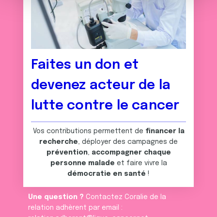
e
partageons également des informations sur l'utilisation de
n
notre site avec nos partenaires de médias sociaux, de
t
publicité et d'analyse, qui peuvent combiner celles-ci
avec d'autres informations que vous leur avez fournies
ou qu'ils ont collectées lors de votre utilisation de leurs
Faites un don et
services.
devenez acteur de la
lutte contre le cancer
Vos contributions permettent de
financer la
recherche
, déployer des campagnes de
prévention
,
accompagner chaque
personne malade
et faire vivre la
démocratie en santé
!
Une question ?
Contactez Coralie de la
relation adhèrent par email :