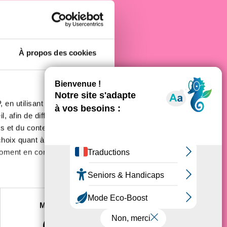
e cancer
À propos des cookies
 en utilisant des
, afin de diffuser des
s et du contenu, ainsi que de
oix quant à l'utilisation de
moment en consultant la
es à plusieurs mètres près
Marketing
s spécifiques (empreintes