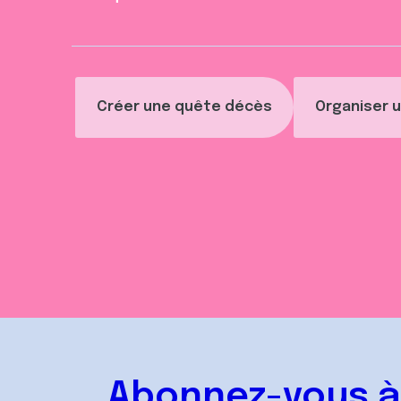
t
Créer une quête décès
Organiser u
Abonnez-vous à