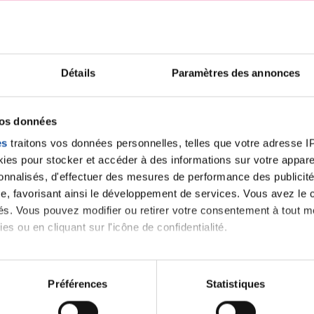
iens
La Ligue contre l
Détails
Paramètres des annonces
vos données
es
traitons vos données personnelles, telles que votre adresse IP,
es pour stocker et accéder à des informations sur votre appareil
sonnalisés, d'effectuer des mesures de performance des publicité
e, favorisant ainsi le développement de services. Vous avez le ch
ités. Vous pouvez modifier ou retirer votre consentement à tout 
es ou en cliquant sur l'icône de confidentialité.
imerions également :
tions sur votre localisation géographique qui peuvent être précis
Préférences
Statistiques
eil en l'analysant activement pour en relever les caractéristique