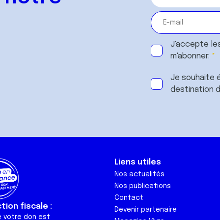
J'accepte le
m'abonner.
Je souhaite é
destination 
Liens utiles
Nos actualités
Nos publications
Contact
ion fiscale :
Devenir partenaire
e votre don est