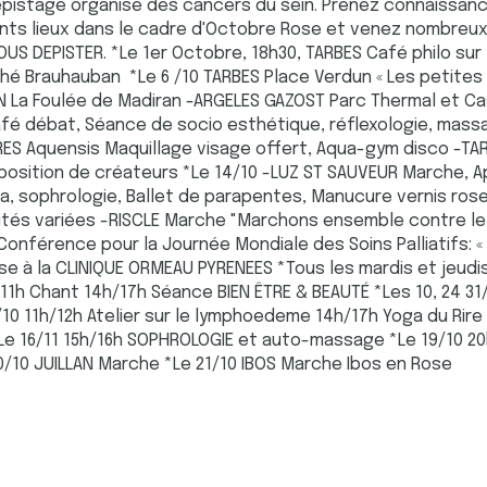
épistage organisé des cancers du sein. Prenez connaissanc
ts lieux dans le cadre d'Octobre Rose et venez nombreux y 
OUS DEPISTER. *Le 1er Octobre, 18h30, TARBES Café philo sur 
rché Brauhauban *Le 6 /10 TARBES Place Verdun « Les petites
N La Foulée de Madiran -ARGELES GAZOST Parc Thermal et Ca
fé débat, Séance de socio esthétique, réflexologie, mass
RES Aquensis Maquillage visage offert, Aqua-gym disco -TA
position de créateurs *Le 14/10 -LUZ ST SAUVEUR Marche, Ap
ba, sophrologie, Ballet de parapentes, Manucure vernis ros
ités variées -RISCLE Marche "Marchons ensemble contre le 
 Conférence pour la Journée Mondiale des Soins Palliatifs: «
ose à la CLINIQUE ORMEAU PYRENEES *Tous les mardis et jeudi
/11h Chant 14h/17h Séance BIEN ÊTRE & BEAUTÉ *Les 10, 24 3
0 11h/12h Atelier sur le lymphoedeme 14h/17h Yoga du Rire
Le 16/11 15h/16h SOPHROLOGIE et auto-massage *Le 19/10 20h
0/10 JUILLAN Marche *Le 21/10 IBOS Marche Ibos en Rose