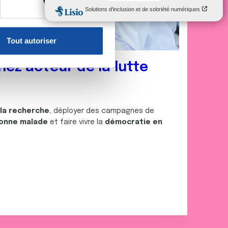
, reportez-vous à la
section «
claration sur les cookies.
Tout autoriser
nnalités relatives aux médias
on de notre site avec nos
nez acteur de la lutte
 d'autres informations que
 la recherche
, déployer des campagnes de
onne malade
et faire vivre la
démocratie en