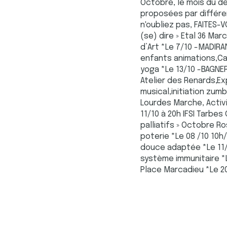
Octobre, le mois du d
proposées par différen
n'oubliez pas, FAITES-V
(se) dire » Etal 36 Ma
d’Art *Le 7/10 -MADIRA
enfants animations,Ca
yoga *Le 13/10 -BAGNE
Atelier des Renards,Ex
musical,initiation zum
Lourdes Marche, Activ
11/10 à 20h IFSI Tarbes
palliatifs » Octobre R
poterie *Le 08 /10 10h
douce adaptée *Le 11/1
système immunitaire *
Place Marcadieu *Le 2