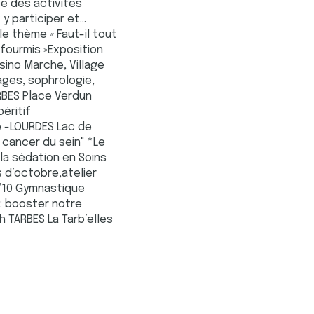
e des activités
participer et...
le thème « Faut-il tout
 fourmis »Exposition
sino Marche, Village
ages, sophrologie,
RBES Place Verdun
éritif
e -LOURDES Lac de
cancer du sein" *Le
 la sédation en Soins
s d’octobre,atelier
1/10 Gymnastique
 : booster notre
 TARBES La Tarb’elles