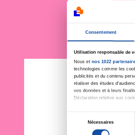
Je sout
Consentement
Utilisation responsable de 
Nous et
nos 1022 partenair
technologies comme les cooki
publicités et du contenu per
réaliser des études d’audienc
vos données et à leurs final
Déclaration relative aux cooki
Si vous le permettez, nous a
S
Collecter des informa
Nécessaires
é
Identifier votre appar
l