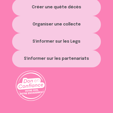
t
publicité et d'analyse, qui peuvent combiner celles-ci
Créer une quête décès
avec d'autres informations que vous leur avez fournies
ou qu'ils ont collectées lors de votre utilisation de leurs
services.
Organiser une collecte
S'informer sur les Legs
S'informer sur les partenariats