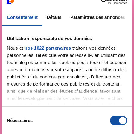
Consentement
Détails
Paramètres des annonces
Utilisation responsable de vos données
Nous et
nos 1022 partenaires
traitons vos données
personnelles, telles que votre adresse IP, en utilisant des
technologies comme les cookies pour stocker et accéder
à des informations sur votre appareil, afin de diffuser des
publicités et du contenu personnalisés, d'effectuer des
mesures de performance des publicités et du contenu,
ainsi que de réaliser des études d’audience, favorisant
ainsi le développement de services. Vous avez le choix
quant à l'utilisation de vos données et à leurs finalités.
Vous pouvez modifier ou retirer votre consentement à
S
tout moment en consultant la Déclaration relative aux
Nécessaires
é
cookies ou en cliquant sur l'icône de confidentialité.
l