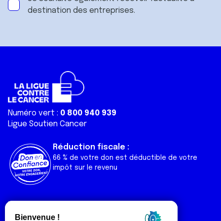
destination des entreprises.
Numéro vert :
0 800 940 939
Ligue Soutien Cancer
Réduction fiscale :
66 % de votre don est déductible de votre
impôt sur le revenu
Liens utiles
Espaces
Nos actualités
Forum