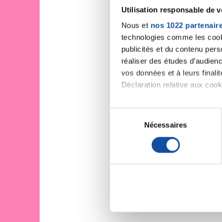
Utilisation responsable de 
Nous et
nos 1022 partenair
technologies comme les cooki
publicités et du contenu per
réaliser des études d’audienc
vos données et à leurs final
Déclaration relative aux cooki
Si vous le permettez, nous a
S
Collecter des informa
Nécessaires
é
Identifier votre appar
l
digitales).
e
Pour en savoir plus sur le tr
c
Détails »
. Vous pouvez modifi
t
i
Les cookies nous permettent d
o
sociaux et d'analyser notre t
n
partenaires de médias sociaux
d