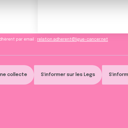
ils ont collectées lors de votre utilisation de leurs services.
dhèrent par email :
relation.adherent@ligue-cancer.net
ne collecte
S'informer sur les Legs
S'inform