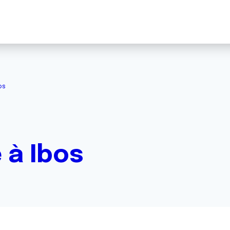
os
 à Ibos