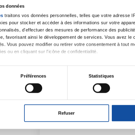
vos données
es
traitons vos données personnelles, telles que votre adresse IP,
es pour stocker et accéder à des informations sur votre appareil
sonnalisés, d'effectuer des mesures de performance des publicité
e, favorisant ainsi le développement de services. Vous avez le ch
ités. Vous pouvez modifier ou retirer votre consentement à tout 
es ou en cliquant sur l'icône de confidentialité.
imerions également :
tions sur votre localisation géographique qui peuvent être précis
Préférences
Statistiques
Faites un don et deve
eil en l'analysant activement pour en relever les caractéristique
contre le cancer
aitement de vos données personnelles et définir vos préférences
er ou retirer votre consentement à tout moment à partir de la dé
Vos contributions permettent de
financer
Refuser
prévention
,
accompagner chaque pers
e personnaliser le contenu et les annonces, d'offrir des fonctio
santé
!
rafic. Nous partageons également des informations sur l'utilisati
, de publicité et d'analyse, qui peuvent combiner celles-ci avec