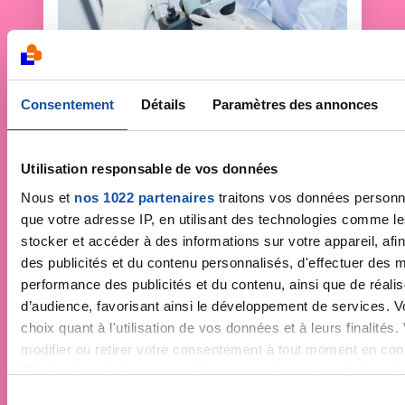
Faites un don et
Consentement
Détails
Paramètres des annonces
devenez acteur de la
lutte contre le cancer
Utilisation responsable de vos données
Nous et
nos 1022 partenaires
traitons vos données personne
que votre adresse IP, en utilisant des technologies comme l
Vos contributions permettent de
financer la
recherche
, déployer des campagnes de
stocker et accéder à des informations sur votre appareil, afin
prévention
,
accompagner chaque
des publicités et du contenu personnalisés, d'effectuer des
personne malade
et faire vivre la
performance des publicités et du contenu, ainsi que de réali
démocratie en santé
!
d’audience, favorisant ainsi le développement de services. V
choix quant à l'utilisation de vos données et à leurs finalité
Une question ?
Contactez Coralie de la
modifier ou retirer votre consentement à tout moment en cons
relation adhèrent par email :
Déclaration relative aux cookies ou en cliquant sur l'icône de 
relation.adherent@ligue-cancer.net
S