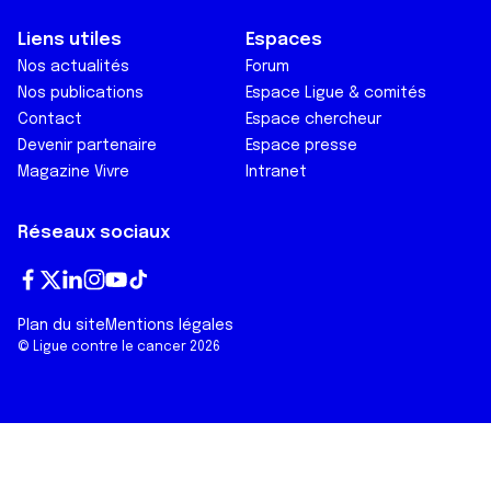
Liens utiles
Espaces
Nos actualités
Forum
Nos publications
Espace Ligue & comités
Contact
Espace chercheur
Devenir partenaire
Espace presse
Magazine Vivre
Intranet
Réseaux sociaux
Fa
T
Lin
In
Yo
Tik
Plan du site
Mentions légales
ce
wi
ke
st
ut
To
© Ligue contre le cancer 2026
bo
tt
dI
ag
ub
k
ok
er
n
ra
e
m