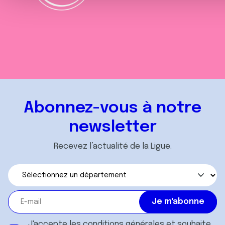
m
e
n
t
Abonnez-vous à notre
newsletter
Recevez l’actualité de la Ligue.
J'accepte les
conditions générales
et souhaite