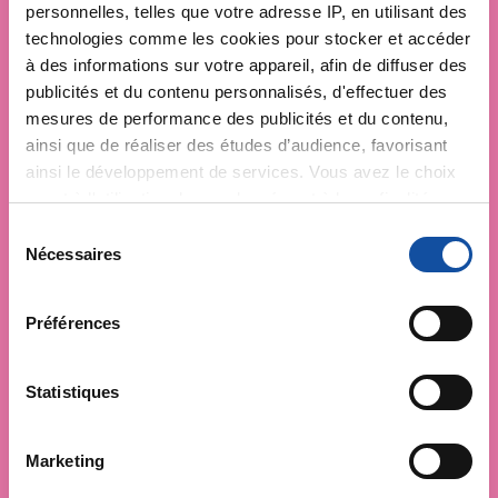
personnelles, telles que votre adresse IP, en utilisant des
technologies comme les cookies pour stocker et accéder
à des informations sur votre appareil, afin de diffuser des
publicités et du contenu personnalisés, d'effectuer des
mesures de performance des publicités et du contenu,
ainsi que de réaliser des études d’audience, favorisant
ainsi le développement de services. Vous avez le choix
quant à l'utilisation de vos données et à leurs finalités.
Vous pouvez modifier ou retirer votre consentement à
S
tout moment en consultant la Déclaration relative aux
Nécessaires
é
cookies ou en cliquant sur l'icône de confidentialité.
l
e
Préférences
Si vous le permettez, nous aimerions également :
c
Collecter des informations sur votre localisation
t
géographique qui peuvent être précises à plusieurs
i
Statistiques
mètres près
o
Identifier votre appareil en l'analysant activement
n
Marketing
pour en relever les caractéristiques spécifiques
d
(empreintes digitales).