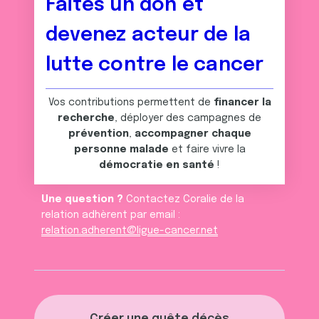
Faites un don et
devenez acteur de la
lutte contre le cancer
Vos contributions permettent de
financer la
recherche
, déployer des campagnes de
prévention
,
accompagner chaque
personne malade
et faire vivre la
démocratie en santé
!
Une question ?
Contactez Coralie de la
relation adhèrent par email :
relation.adherent@ligue-cancer.net
Créer une quête décès