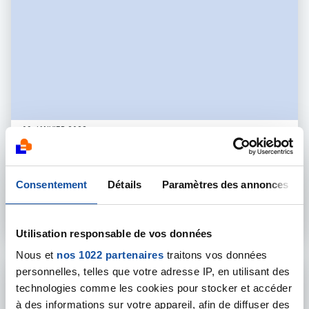
09 JANVIER 2023
ACTIONS POUR LES PERSONNES MALADES
ACE 2023
Consentement
Détails
Paramètres des annonces
En savoir plus
Utilisation responsable de vos données
Nous et
nos 1022 partenaires
traitons vos données
personnelles, telles que votre adresse IP, en utilisant des
technologies comme les cookies pour stocker et accéder
à des informations sur votre appareil, afin de diffuser des