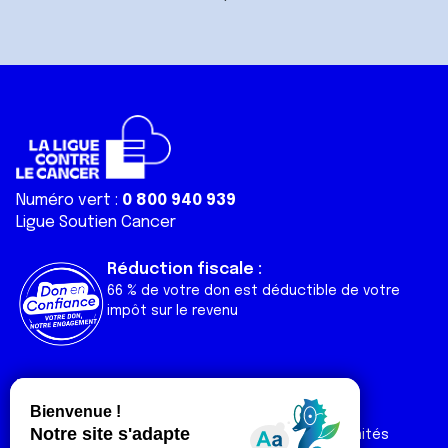
Numéro vert :
0 800 940 939
Ligue Soutien Cancer
Réduction fiscale :
66 % de votre don est déductible de votre
impôt sur le revenu
Liens utiles
Espaces
Nos actualités
Forum
Nos publications
Espace Ligue & comités