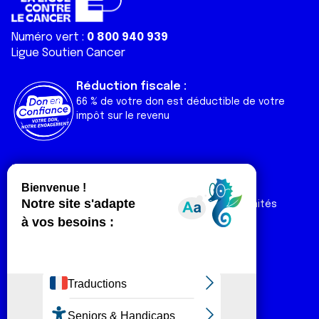
Numéro vert :
0 800 940 939
Ligue Soutien Cancer
Réduction fiscale :
66 % de votre don est déductible de votre
impôt sur le revenu
Liens utiles
Espaces
Nos actualités
Forum
Nos publications
Espace Ligue & comités
Contact
Espace chercheur
Devenir partenaire
Espace presse
Magazine Vivre
Intranet
Réseaux sociaux