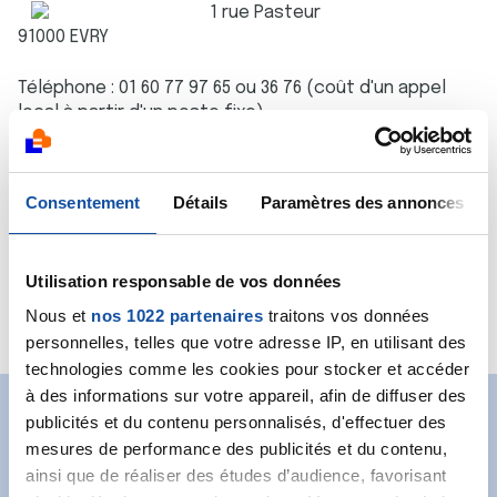
1 rue Pasteur
91000 EVRY
Téléphone : 01 60 77 97 65 ou 36 76 (coût d'un appel
local à partir d'un poste fixe)
Site :
www.mgen.fr
Consentement
Détails
Paramètres des annonces
Utilisation responsable de vos données
Nous et
nos 1022 partenaires
traitons vos données
Site Internet de la MGEN
personnelles, telles que votre adresse IP, en utilisant des
technologies comme les cookies pour stocker et accéder
à des informations sur votre appareil, afin de diffuser des
publicités et du contenu personnalisés, d'effectuer des
Abonnez-vous à notre
mesures de performance des publicités et du contenu,
newsletter
ainsi que de réaliser des études d’audience, favorisant