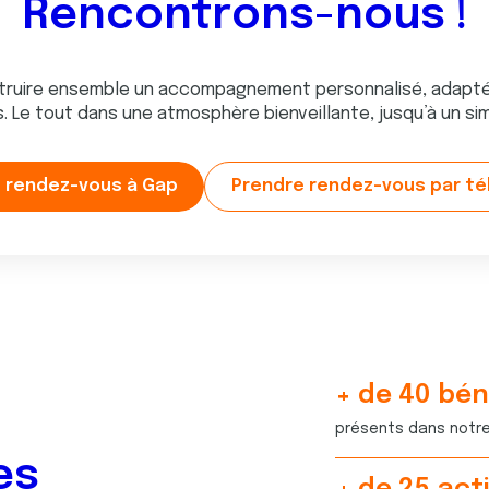
Rencontrons-nous !
truire ensemble un accompagnement personnalisé, adapté 
s. Le tout dans une atmosphère bienveillante, jusqu’à un s
 rendez-vous à Gap
Prendre rendez-vous par t
+ de
4
0
bén
5
1
présents dans notr
1
4
es
9
1