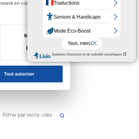
lle vise à coordonner et animer un réseau de
moment en consultant la
tien des proches aidants, c'est-à-dire des
nt au quotidien un proche en situation de
a maladie ou le handicap.
ment
Découv
es à plusieurs mètres près
Marketing
s spécifiques (empreintes
, reportez-vous à la
section «
claration sur les cookies.
Tout autoriser
nnalités relatives aux médias
on de notre site avec nos
 d'autres informations que