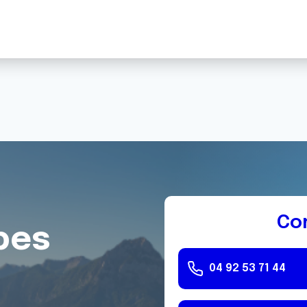
Co
pes
04 92 53 71 44