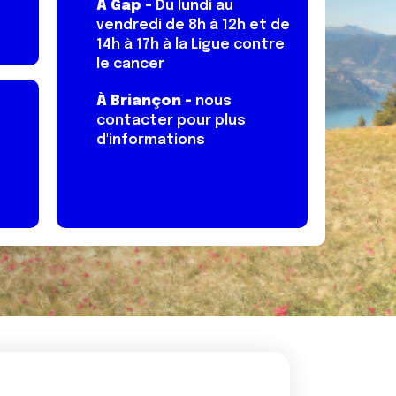
À Gap -
Du lundi au
vendredi de 8h à 12h et de
14h à 17h à la Ligue contre
le cancer
À Briançon -
nous
contacter pour plus
d'informations