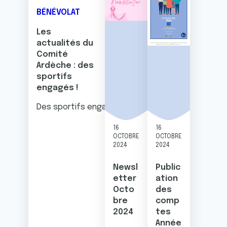
BÉNÉVOLAT
Les
actualités du
Comité
Ardèche : des
sportifs
engagés !
Des sportifs engagés : découvrez notre newslet
16
16
OCTOBRE
OCTOBRE
2024
2024
Newsl
Public
etter
ation
Octo
des
bre
comp
2024
tes
Année