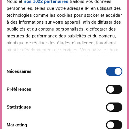
Nous et
nos 1022 partenaires
traitons vos données
personnelles, telles que votre adresse IP, en utilisant des
technologies comme les cookies pour stocker et accéder
à des informations sur votre appareil, afin de diffuser des
publicités et du contenu personnalisés, d'effectuer des
mesures de performance des publicités et du contenu,
ainsi que de réaliser des études d’audience, favorisant
ainsi le développement de services. Vous avez le choix
quant à l'utilisation de vos données et à leurs finalités.
Vous pouvez modifier ou retirer votre consentement à
S
tout moment en consultant la Déclaration relative aux
Nécessaires
é
cookies ou en cliquant sur l'icône de confidentialité.
l
e
Préférences
Si vous le permettez, nous aimerions également :
c
Collecter des informations sur votre localisation
t
géographique qui peuvent être précises à plusieurs
i
Statistiques
mètres près
o
Identifier votre appareil en l'analysant activement
n
Marketing
pour en relever les caractéristiques spécifiques
d