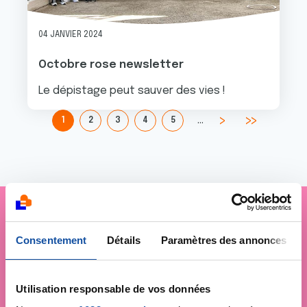
04 JANVIER 2024
Octobre rose newsletter
Le dépistage peut sauver des vies !
…
1
2
3
4
5
Je soutiens
la Ligue
Consentement
Détails
Paramètres des annonces
contre le cancer
Utilisation responsable de vos données