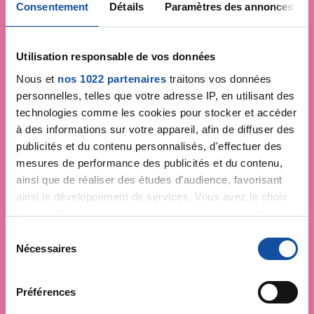
Consentement
Détails
Paramètres des annonces
Utilisation responsable de vos données
Nous et
nos 1022 partenaires
traitons vos données
personnelles, telles que votre adresse IP, en utilisant des
technologies comme les cookies pour stocker et accéder
à des informations sur votre appareil, afin de diffuser des
publicités et du contenu personnalisés, d'effectuer des
mesures de performance des publicités et du contenu,
ainsi que de réaliser des études d’audience, favorisant
ainsi le développement de services. Vous avez le choix
quant à l'utilisation de vos données et à leurs finalités.
Vous pouvez modifier ou retirer votre consentement à
S
tout moment en consultant la Déclaration relative aux
Nécessaires
é
cookies ou en cliquant sur l'icône de confidentialité.
l
Faites un don et
e
Préférences
Si vous le permettez, nous aimerions également :
devenez acteur de la
c