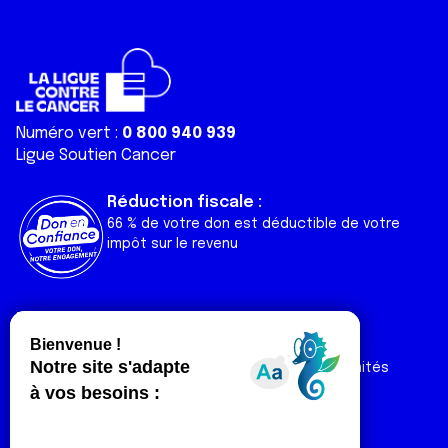
Numéro vert :
0 800 940 939
Ligue Soutien Cancer
Réduction fiscale :
66 % de votre don est déductible de votre
impôt sur le revenu
Liens utiles
Espaces
Nos actualités
Forum
Nos publications
Espace Ligue & comités
Contact
Espace chercheur
Devenir partenaire
Espace presse
Magazine Vivre
Intranet