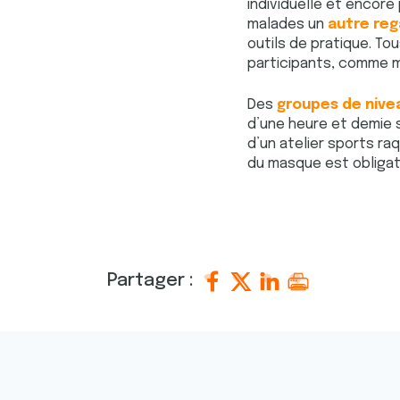
individuelle et encore 
malades un
autre reg
outils de pratique. To
participants, comme m
Des
groupes de nive
d’une heure et demie s
d’un atelier sports ra
du masque est obligato
Partager :