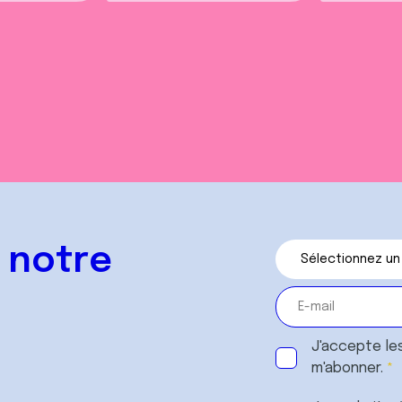
 notre
J'accepte le
m'abonner.