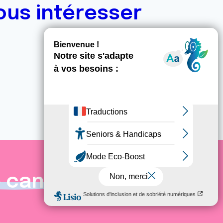
ous intéresser
e cancer