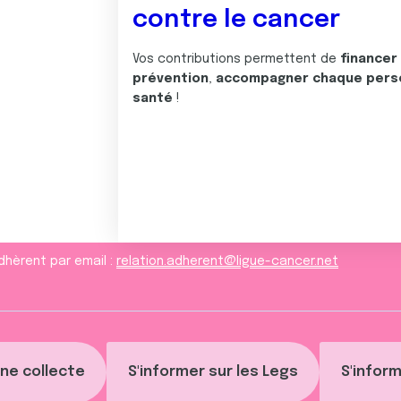
contre le cancer
Vos contributions permettent de
financer
prévention
,
accompagner chaque pers
santé
!
dhèrent par email :
relation.adherent@ligue-cancer.net
ne collecte
S'informer sur les Legs
S'inform