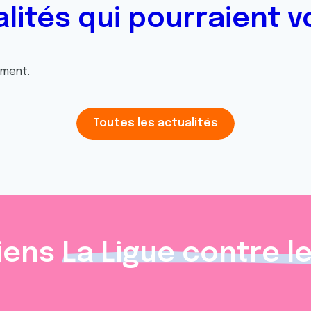
alités qui pourraient v
oment.
Toutes les actualités
iens
La Ligue contre l