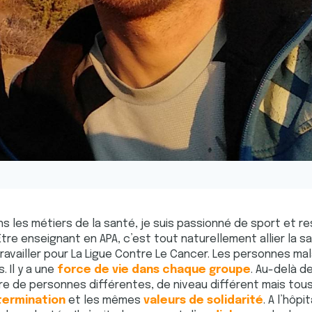
ns les métiers de la santé, je suis passionné de sport et 
 Être enseignant en APA, c’est tout naturellement allier la s
 travailler pour La Ligue Contre Le Cancer. Les personnes m
 Il y a une
force de vie dans chaque groupe
. Au-delà de
e de personnes différentes, de niveau différent mais tous
termination
et les mêmes
valeurs de solidarité
. A l’hôpi