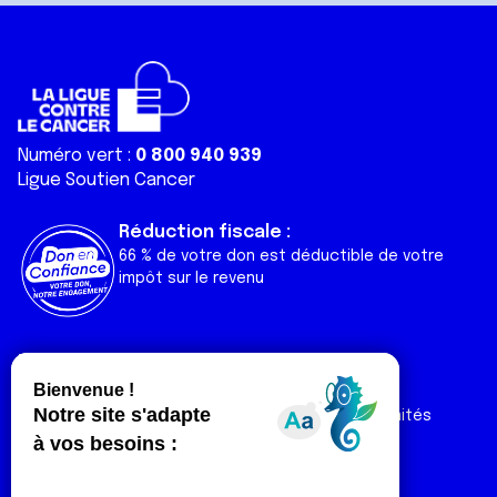
Numéro vert :
0 800 940 939
Ligue Soutien Cancer
Réduction fiscale :
66 % de votre don est déductible de votre
impôt sur le revenu
Liens utiles
Espaces
Nos actualités
Forum
Nos publications
Espace Ligue & comités
Contact
Espace chercheur
Devenir partenaire
Espace presse
Magazine Vivre
Intranet