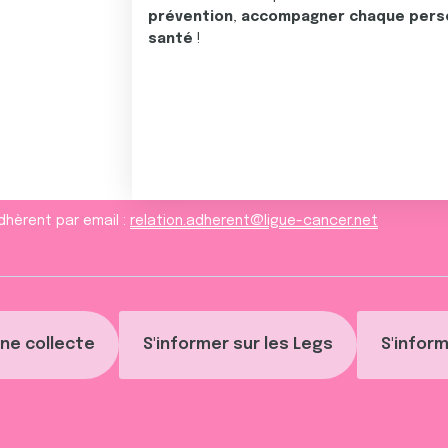
prévention
,
accompagner chaque pers
santé
!
dhèrent par email :
relation.adherent@ligue-cancer.net
ne collecte
S'informer sur les Legs
S'inform