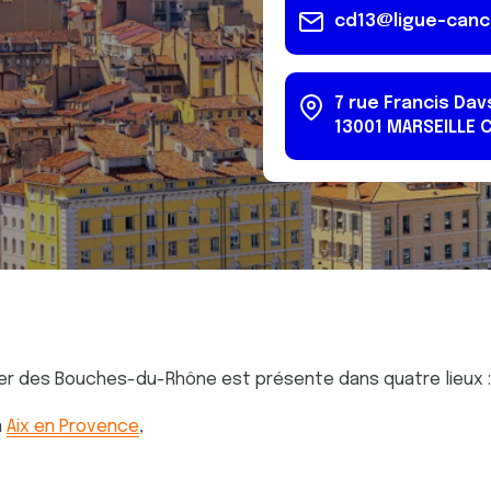
cd13@ligue-canc
7 rue Francis Da
13001
MARSEILLE
C
cer des Bouches-du-Rhône est présente dans quatre lieux :
à
Aix en Provence
,