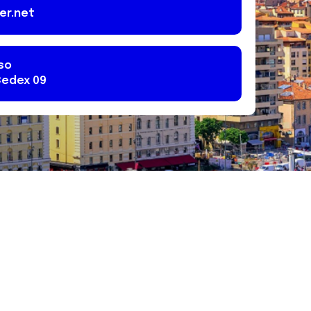
er.net
vso
edex 09