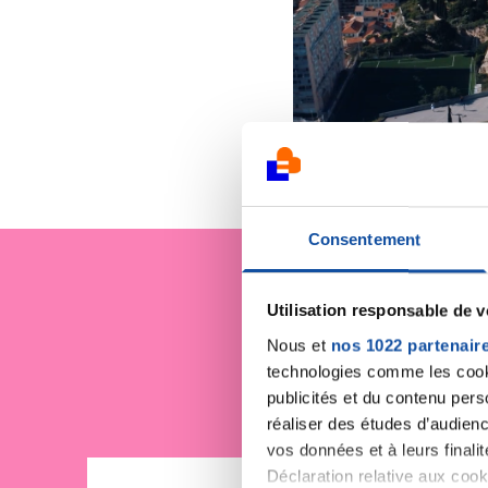
Consentement
Je sout
Utilisation responsable de 
Nous et
nos 1022 partenair
technologies comme les cooki
publicités et du contenu per
réaliser des études d’audienc
vos données et à leurs final
Déclaration relative aux cooki