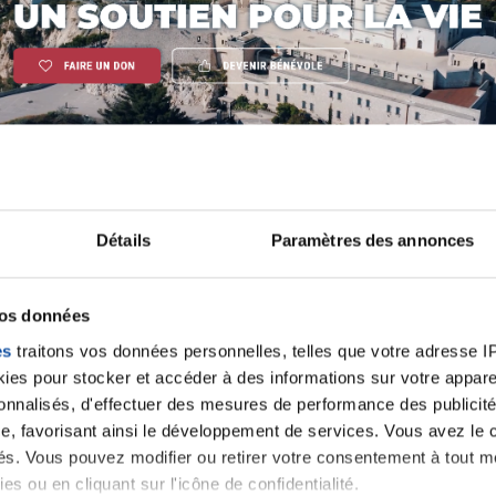
Détails
Paramètres des annonces
iens
La Ligue contre l
vos données
es
traitons vos données personnelles, telles que votre adresse IP,
es pour stocker et accéder à des informations sur votre appareil
sonnalisés, d'effectuer des mesures de performance des publicité
e, favorisant ainsi le développement de services. Vous avez le ch
ités. Vous pouvez modifier ou retirer votre consentement à tout 
es ou en cliquant sur l'icône de confidentialité.