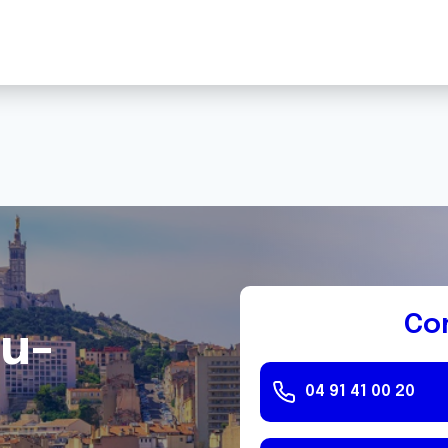
Co
du-
04 91 41 00 20