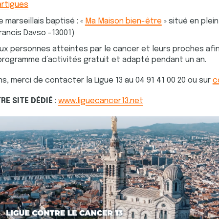
rtigues
 marseillais baptisé : «
Ma Maison bien-être
» situé en plei
rancis Davso -13001)
ux personnes atteintes par le cancer et leurs proches afin
programme d’activités gratuit et adapté pendant un an.
s, merci de contacter la Ligue 13 au 04 91 41 00 20 ou sur
c
RE SITE DÉDIÉ
:
www.liguecancer13.net