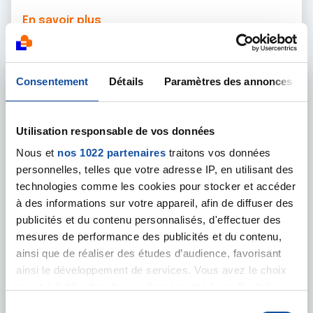
En savoir plus
Consentement
Détails
Paramètres des annonces
Utilisation responsable de vos données
Nous et
nos 1022 partenaires
traitons vos données
personnelles, telles que votre adresse IP, en utilisant des
technologies comme les cookies pour stocker et accéder
à des informations sur votre appareil, afin de diffuser des
publicités et du contenu personnalisés, d'effectuer des
mesures de performance des publicités et du contenu,
ainsi que de réaliser des études d’audience, favorisant
27 NOVEMBRE 2023
ainsi le développement de services. Vous avez le choix
quant à l'utilisation de vos données et à leurs finalités.
PRÉVENTION
Vous pouvez modifier ou retirer votre consentement à
S