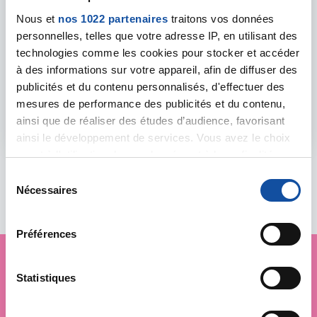
Nous et
nos 1022 partenaires
traitons vos données
personnelles, telles que votre adresse IP, en utilisant des
technologies comme les cookies pour stocker et accéder
à des informations sur votre appareil, afin de diffuser des
ONCO Normandie
publicités et du contenu personnalisés, d'effectuer des
mesures de performance des publicités et du contenu,
ainsi que de réaliser des études d’audience, favorisant
Découvrir leur engagement
ainsi le développement de services. Vous avez le choix
quant à l'utilisation de vos données et à leurs finalités.
Vous pouvez modifier ou retirer votre consentement à
S
tout moment en consultant la Déclaration relative aux
Nécessaires
é
cookies ou en cliquant sur l'icône de confidentialité.
l
e
Préférences
1
2
Si vous le permettez, nous aimerions également :
c
Collecter des informations sur votre localisation
t
géographique qui peuvent être précises à plusieurs
i
Statistiques
Je soutiens
La Ligue
mètres près
o
Identifier votre appareil en l'analysant activement
contre le cancer
n