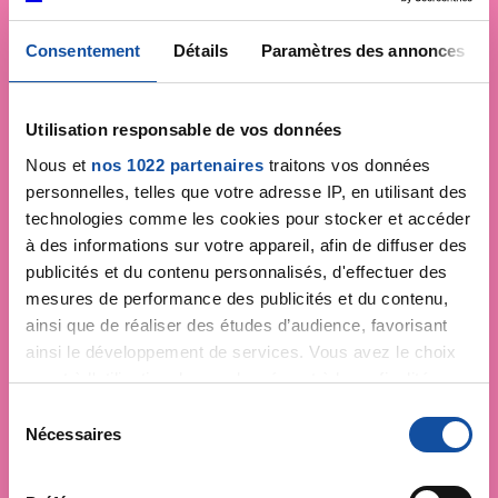
Consentement
Détails
Paramètres des annonces
Utilisation responsable de vos données
Nous et
nos 1022 partenaires
traitons vos données
personnelles, telles que votre adresse IP, en utilisant des
technologies comme les cookies pour stocker et accéder
à des informations sur votre appareil, afin de diffuser des
publicités et du contenu personnalisés, d'effectuer des
mesures de performance des publicités et du contenu,
ainsi que de réaliser des études d’audience, favorisant
ainsi le développement de services. Vous avez le choix
quant à l'utilisation de vos données et à leurs finalités.
Vous pouvez modifier ou retirer votre consentement à
S
tout moment en consultant la Déclaration relative aux
Nécessaires
é
cookies ou en cliquant sur l'icône de confidentialité.
l
e