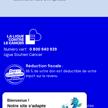
Numéro vert :
0 800 940 939
Ligue Soutien Cancer
Réduction fiscale :
66 % de votre don est déductible de votre
impôt sur le revenu
Liens utiles
Espaces
Nos actualités
Forum
Nos publications
Espace Ligue & comités