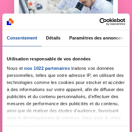
Consentement
Détails
Paramètres des annonces
Faites un don et
Utilisation responsable de vos données
devenez acteur de la
Nous et
nos 1022 partenaires
traitons vos données
personnelles, telles que votre adresse IP, en utilisant des
lutte contre le cancer
technologies comme les cookies pour stocker et accéder
à des informations sur votre appareil, afin de diffuser des
Vos contributions permettent de
financer la
publicités et du contenu personnalisés, d'effectuer des
recherche
, déployer des campagnes de
mesures de performance des publicités et du contenu,
prévention
,
accompagner chaque
ainsi que de réaliser des études d’audience, favorisant
personne malade
et faire vivre la
ainsi le développement de services. Vous avez le choix
démocratie en santé
!
quant à l'utilisation de vos données et à leurs finalités.
Vous pouvez modifier ou retirer votre consentement à