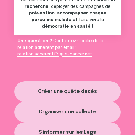
Vos contributions permettent de
financer la
recherche
, déployer des campagnes de
prévention
,
accompagner chaque
personne malade
et faire vivre la
démocratie en santé
!
Une question ?
Contactez Coralie de la
relation adhèrent par email :
relation.adherent@ligue-cancer.net
Créer une quête décès
Organiser une collecte
S'informer sur les Legs