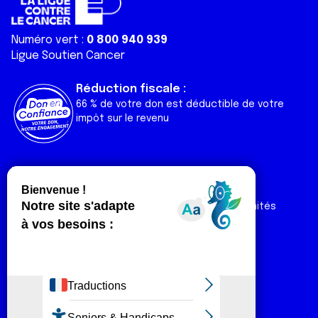
Numéro vert :
0 800 940 939
Ligue Soutien Cancer
Réduction fiscale :
66 % de votre don est déductible de votre
impôt sur le revenu
Liens utiles
Espaces
Nos actualités
Forum
Nos publications
Espace Ligue & comités
Contact
Espace chercheur
Devenir partenaire
Espace presse
Magazine Vivre
Intranet
Réseaux sociaux