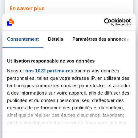
En savoir plus
Consentement
Détails
Paramètres des annonces
Utilisation responsable de vos données
Nous et
nos 1022 partenaires
traitons vos données
personnelles, telles que votre adresse IP, en utilisant des
technologies comme les cookies pour stocker et accéder
à des informations sur votre appareil, afin de diffuser des
publicités et du contenu personnalisés, d'effectuer des
mesures de performance des publicités et du contenu,
ainsi que de réaliser des études d’audience, favorisant
02 JANVIER 2025
ainsi le développement de services. Vous avez le choix
MOBILISATIONS DE LA LIGUE
quant à l'utilisation de vos données et à leurs finalités.
Vous pouvez modifier ou retirer votre consentement à