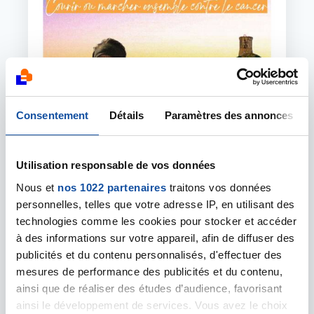
Consentement
Détails
Paramètres des annonces
Utilisation responsable de vos données
15 SEPTEMBRE 2025
Nous et
nos 1022 partenaires
traitons vos données
Urban Trail Aiaccina 8ème édition : 21
personnelles, telles que votre adresse IP, en utilisant des
septembre 2025
technologies comme les cookies pour stocker et accéder
Le dimanche 21 septembre 2025 le comité de la
à des informations sur votre appareil, afin de diffuser des
Corse du Sud de la Ligue Contre le Cancer
publicités et du contenu personnalisés, d'effectuer des
organise la 8ème édition de son Urban Trail
mesures de performance des publicités et du contenu,
Aiaccina. Top départ prévu à 9h au Complexe
ainsi que de réaliser des études d’audience, favorisant
sportif Pascal Rossini à Ajaccio ! Nous vous
ainsi le développement de services. Vous avez le choix
attendons très nombreux !!! Pensez à vous