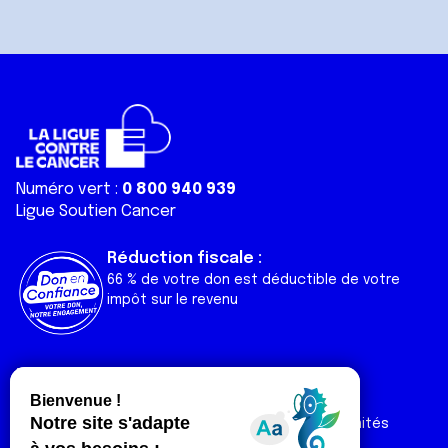
Numéro vert :
0 800 940 939
Ligue Soutien Cancer
Réduction fiscale :
66 % de votre don est déductible de votre
impôt sur le revenu
Liens utiles
Espaces
Nos actualités
Forum
Nos publications
Espace Ligue & comités