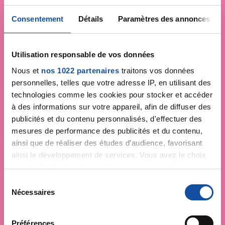
Consentement
Détails
Paramètres des annonces
Utilisation responsable de vos données
Nous et
nos 1022 partenaires
traitons vos données
personnelles, telles que votre adresse IP, en utilisant des
technologies comme les cookies pour stocker et accéder
à des informations sur votre appareil, afin de diffuser des
publicités et du contenu personnalisés, d'effectuer des
mesures de performance des publicités et du contenu,
ainsi que de réaliser des études d’audience, favorisant
ainsi le développement de services. Vous avez le choix
quant à l'utilisation de vos données et à leurs finalités.
Vous pouvez modifier ou retirer votre consentement à
S
tout moment en consultant la Déclaration relative aux
Nécessaires
é
cookies ou en cliquant sur l'icône de confidentialité.
l
e
Faites un don et
Préférences