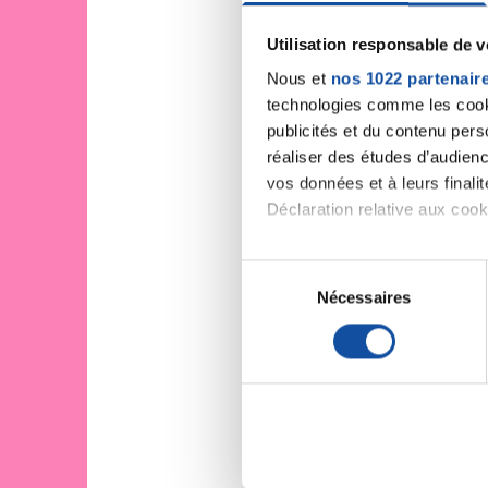
Utilisation responsable de 
Nous et
nos 1022 partenair
technologies comme les cooki
publicités et du contenu per
réaliser des études d’audienc
vos données et à leurs final
Déclaration relative aux cooki
Si vous le permettez, nous a
S
Collecter des informa
Nécessaires
é
Identifier votre appar
l
digitales).
e
Pour en savoir plus sur le tr
c
Détails »
. Vous pouvez modifi
t
i
Les cookies nous permettent d
o
sociaux et d'analyser notre t
n