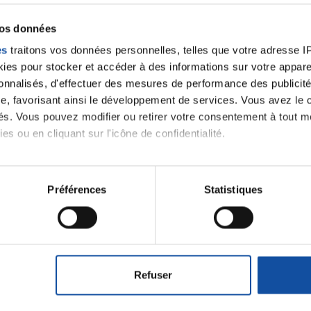
vos données
es
traitons vos données personnelles, telles que votre adresse IP,
es pour stocker et accéder à des informations sur votre appareil
sonnalisés, d'effectuer des mesures de performance des publicité
e, favorisant ainsi le développement de services. Vous avez le ch
ités. Vous pouvez modifier ou retirer votre consentement à tout 
es ou en cliquant sur l'icône de confidentialité.
imerions également :
tions sur votre localisation géographique qui peuvent être précis
Préférences
Statistiques
eil en l'analysant activement pour en relever les caractéristique
Faites un don et deve
aitement de vos données personnelles et définir vos préférences
contre le cancer
er ou retirer votre consentement à tout moment à partir de la dé
Refuser
Vos contributions permettent de
financer
e personnaliser le contenu et les annonces, d'offrir des fonctio
prévention
,
accompagner chaque pers
rafic. Nous partageons également des informations sur l'utilisati
santé
!