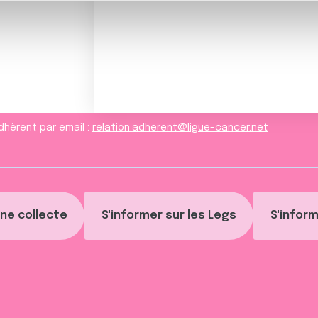
, de publicité et d'analyse, qui peuvent combiner celles-ci avec
ils ont collectées lors de votre utilisation de leurs services.
dhèrent par email :
relation.adherent@ligue-cancer.net
ne collecte
S'informer sur les Legs
S'inform