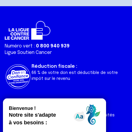
Numéro vert :
0 800 940 939
Ligue Soutien Cancer
Réduction fiscale :
66 % de votre don est déductible de votre
impôt sur le revenu
Liens utiles
Espaces
Nos actualités
Forum
Nos publications
Espace Ligue & comités
Contact
Espace chercheur
Devenir partenaire
Espace presse