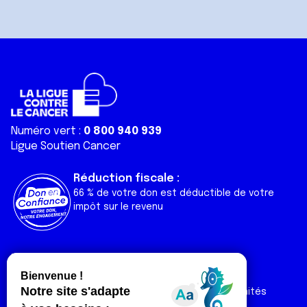
Numéro vert :
0 800 940 939
Ligue Soutien Cancer
Réduction fiscale :
66 % de votre don est déductible de votre
impôt sur le revenu
Liens utiles
Espaces
Nos actualités
Forum
Nos publications
Espace Ligue & comités