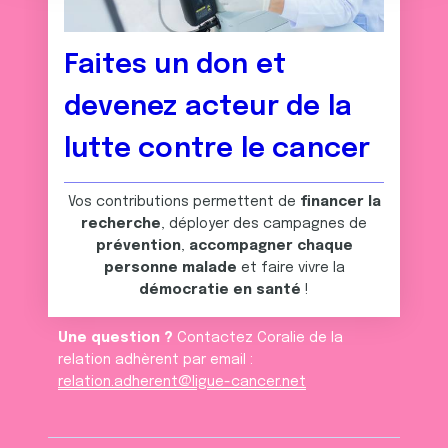
n
notre site avec nos partenaires de médias sociaux, de
t
publicité et d'analyse, qui peuvent combiner celles-ci
avec d'autres informations que vous leur avez fournies
Faites un don et
ou qu'ils ont collectées lors de votre utilisation de leurs
services.
devenez acteur de la
lutte contre le cancer
Vos contributions permettent de
financer la
recherche
, déployer des campagnes de
prévention
,
accompagner chaque
personne malade
et faire vivre la
démocratie en santé
!
Une question ?
Contactez Coralie de la
relation adhèrent par email :
relation.adherent@ligue-cancer.net