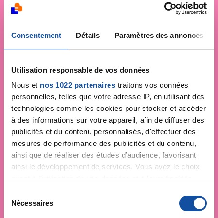
Consentement
Détails
Paramètres des annonces
Utilisation responsable de vos données
Nous et
nos 1022 partenaires
traitons vos données
personnelles, telles que votre adresse IP, en utilisant des
technologies comme les cookies pour stocker et accéder
à des informations sur votre appareil, afin de diffuser des
publicités et du contenu personnalisés, d'effectuer des
mesures de performance des publicités et du contenu,
ainsi que de réaliser des études d’audience, favorisant
ainsi le développement de services. Vous avez le choix
quant à l'utilisation de vos données et à leurs finalités.
Vous pouvez modifier ou retirer votre consentement à
S
tout moment en consultant la Déclaration relative aux
Nécessaires
é
cookies ou en cliquant sur l'icône de confidentialité.
l