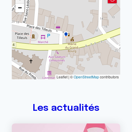
−
Leaflet | ©
OpenStreetMap
contributors
Les actualités
Image