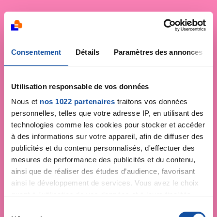
Consentement
Détails
Paramètres des annonces
Utilisation responsable de vos données
Nous et
nos 1022 partenaires
traitons vos données
personnelles, telles que votre adresse IP, en utilisant des
technologies comme les cookies pour stocker et accéder
à des informations sur votre appareil, afin de diffuser des
publicités et du contenu personnalisés, d'effectuer des
mesures de performance des publicités et du contenu,
ainsi que de réaliser des études d’audience, favorisant
ainsi le développement de services. Vous avez le choix
quant à l'utilisation de vos données et à leurs finalités.
Vous pouvez modifier ou retirer votre consentement à
S