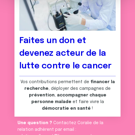
e
partageons également des informations sur l'utilisation de
n
notre site avec nos partenaires de médias sociaux, de
t
publicité et d'analyse, qui peuvent combiner celles-ci
avec d'autres informations que vous leur avez fournies
ou qu'ils ont collectées lors de votre utilisation de leurs
Faites un don et
services.
devenez acteur de la
lutte contre le cancer
Vos contributions permettent de
financer la
recherche
, déployer des campagnes de
prévention
,
accompagner chaque
personne malade
et faire vivre la
démocratie en santé
!
Une question ?
Contactez Coralie de la
relation adhèrent par email :