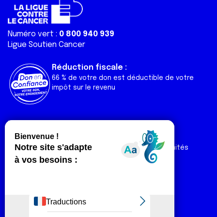
Numéro vert :
0 800 940 939
Ligue Soutien Cancer
Réduction fiscale :
66 % de votre don est déductible de votre
impôt sur le revenu
Liens utiles
Espaces
Nos actualités
Forum
Nos publications
Espace Ligue & comités
Contact
Espace chercheur
Devenir partenaire
Espace presse
Magazine Vivre
Intranet
Réseaux sociaux