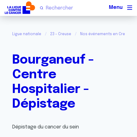
Men
Ligue nationale
23 - Creuse
Nos événements en Creuse
Bourganeuf -
Centre
Hospitalier -
Dépistage
Dépistage du cancer du sein