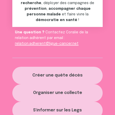
services.
recherche
, déployer des campagnes de
prévention
,
accompagner chaque
personne malade
et faire vivre la
démocratie en santé
!
Une question ?
Contactez Coralie de la
relation adhèrent par email :
relation.adherent@ligue-cancer.net
Créer une quête décès
Organiser une collecte
S'informer sur les Legs