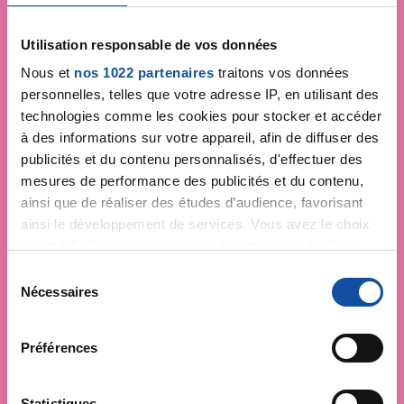
Utilisation responsable de vos données
Nous et
nos 1022 partenaires
traitons vos données
personnelles, telles que votre adresse IP, en utilisant des
technologies comme les cookies pour stocker et accéder
à des informations sur votre appareil, afin de diffuser des
publicités et du contenu personnalisés, d'effectuer des
mesures de performance des publicités et du contenu,
ainsi que de réaliser des études d’audience, favorisant
ainsi le développement de services. Vous avez le choix
quant à l'utilisation de vos données et à leurs finalités.
Vous pouvez modifier ou retirer votre consentement à
S
tout moment en consultant la Déclaration relative aux
Nécessaires
é
cookies ou en cliquant sur l'icône de confidentialité.
l
e
Préférences
Si vous le permettez, nous aimerions également :
c
Collecter des informations sur votre localisation
t
géographique qui peuvent être précises à plusieurs
i
Statistiques