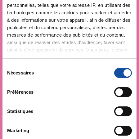
personnelles, telles que votre adresse IP, en utilisant des
technologies comme les cookies pour stocker et accéder
à des informations sur votre appareil, afin de diffuser des
publicités et du contenu personnalisés, d'effectuer des
mesures de performance des publicités et du contenu,
ainsi que de réaliser des études d’audience, favorisant
ainsi le développement de services. Vous avez le choix
quant à l'utilisation de vos données et à leurs finalités.
Vous pouvez modifier ou retirer votre consentement à
S
tout moment en consultant la Déclaration relative aux
Nécessaires
é
cookies ou en cliquant sur l'icône de confidentialité.
l
e
Préférences
Si vous le permettez, nous aimerions également :
c
Collecter des informations sur votre localisation
t
géographique qui peuvent être précises à plusieurs
i
Statistiques
mètres près
o
Identifier votre appareil en l'analysant activement
n
Marketing
pour en relever les caractéristiques spécifiques
d