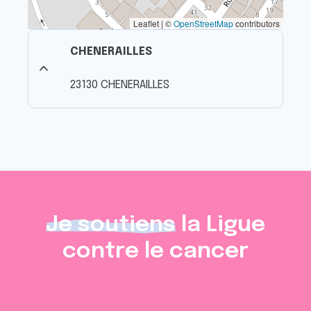
Leaflet | ©
OpenStreetMap
contributors
CHENERAILLES
23130 CHENERAILLES
Je soutiens
la Ligue
contre le cancer