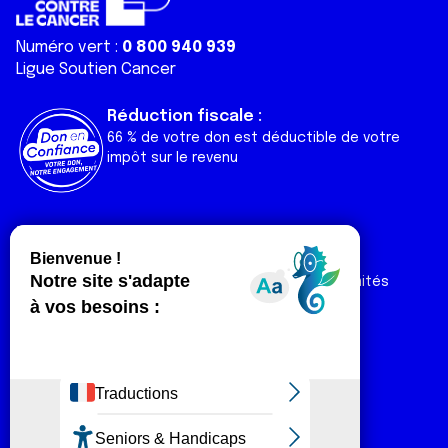
Numéro vert :
0 800 940 939
Ligue Soutien Cancer
Réduction fiscale :
66 % de votre don est déductible de votre
impôt sur le revenu
Liens utiles
Espaces
Nos actualités
Forum
Nos publications
Espace Ligue & comités
Contact
Espace chercheur
Devenir partenaire
Espace presse
Magazine Vivre
Intranet
Réseaux sociaux