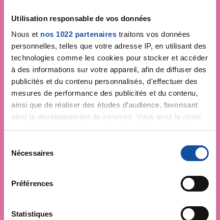
Utilisation responsable de vos données
Nous et
nos 1022 partenaires
traitons vos données
personnelles, telles que votre adresse IP, en utilisant des
technologies comme les cookies pour stocker et accéder
à des informations sur votre appareil, afin de diffuser des
publicités et du contenu personnalisés, d'effectuer des
mesures de performance des publicités et du contenu,
ainsi que de réaliser des études d’audience, favorisant
ainsi le développement de services. Vous avez le choix
quant à l'utilisation de vos données et à leurs finalités.
Vous pouvez modifier ou retirer votre consentement à
S
tout moment en consultant la Déclaration relative aux
Nécessaires
é
cookies ou en cliquant sur l'icône de confidentialité.
l
e
Préférences
Si vous le permettez, nous aimerions également :
c
Collecter des informations sur votre localisation
t
géographique qui peuvent être précises à plusieurs
i
Statistiques