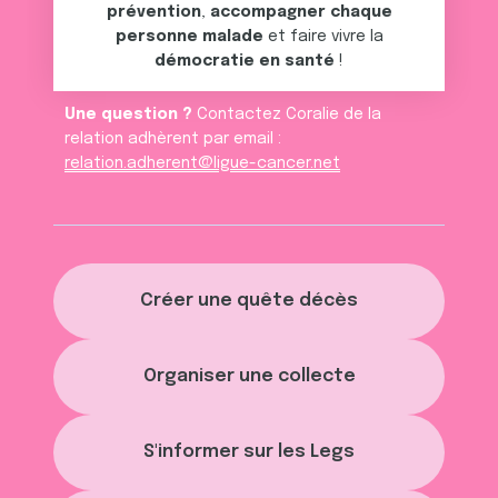
prévention
,
accompagner chaque
personne malade
et faire vivre la
démocratie en santé
!
Une question ?
Contactez Coralie de la
relation adhèrent par email :
relation.adherent@ligue-cancer.net
Créer une quête décès
Organiser une collecte
S'informer sur les Legs