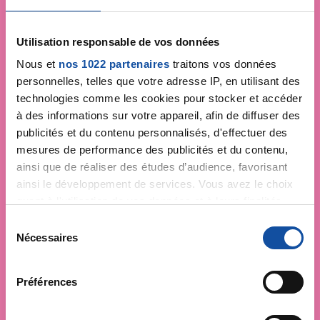
Utilisation responsable de vos données
Nous et
nos 1022 partenaires
traitons vos données
personnelles, telles que votre adresse IP, en utilisant des
technologies comme les cookies pour stocker et accéder
à des informations sur votre appareil, afin de diffuser des
publicités et du contenu personnalisés, d'effectuer des
mesures de performance des publicités et du contenu,
ainsi que de réaliser des études d’audience, favorisant
ainsi le développement de services. Vous avez le choix
quant à l'utilisation de vos données et à leurs finalités.
Vous pouvez modifier ou retirer votre consentement à
S
tout moment en consultant la Déclaration relative aux
Nécessaires
é
cookies ou en cliquant sur l'icône de confidentialité.
l
e
Préférences
Si vous le permettez, nous aimerions également :
c
Collecter des informations sur votre localisation
t