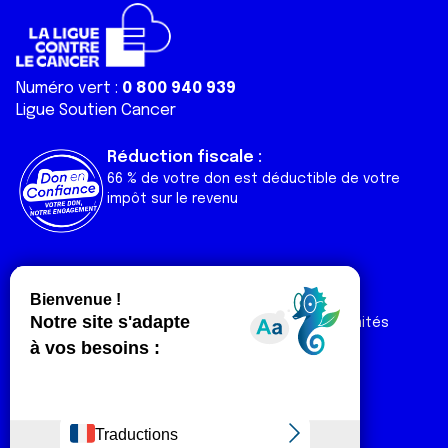
Numéro vert :
0 800 940 939
Ligue Soutien Cancer
Réduction fiscale :
66 % de votre don est déductible de votre
impôt sur le revenu
Liens utiles
Espaces
Nos actualités
Forum
Nos publications
Espace Ligue & comités
Contact
Espace chercheur
Devenir partenaire
Espace presse
Magazine Vivre
Intranet