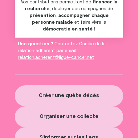
Vos contributions permettent de
financer la
services.
recherche
, déployer des campagnes de
prévention
,
accompagner chaque
personne malade
et faire vivre la
démocratie en santé
!
Une question ?
Contactez Coralie de la
relation adhèrent par email :
relation.adherent@ligue-cancer.net
Créer une quête décès
Organiser une collecte
S'informer sur les Legs