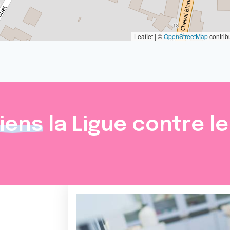
Leaflet | ©
OpenStreetMap
contrib
iens
la Ligue contre l