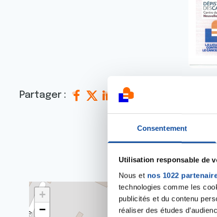
Partager :
Consentement
Où p
Utilisation responsable de 
Nous et
nos 1022 partenair
technologies comme les cooki
+
publicités et du contenu per
−
réaliser des études d’audienc