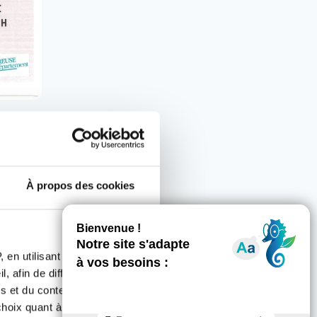
À propos des cookies
ent ?
 en utilisant des
, afin de diffuser des
GOUZON
s et du contenu, ainsi que de
oix quant à l'utilisation de