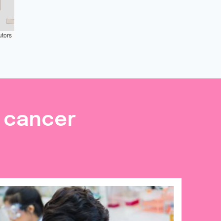
utors
e cancer