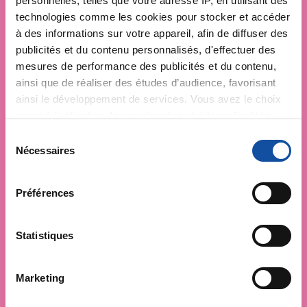
personnelles, telles que votre adresse IP, en utilisant des
technologies comme les cookies pour stocker et accéder
à des informations sur votre appareil, afin de diffuser des
publicités et du contenu personnalisés, d'effectuer des
mesures de performance des publicités et du contenu,
ainsi que de réaliser des études d’audience, favorisant
ainsi le développement de services. Vous avez le choix
quant à l'utilisation de vos données et à leurs finalités.
Vous pouvez modifier ou retirer votre consentement à
S
tout moment en consultant la Déclaration relative aux
Nécessaires
é
cookies ou en cliquant sur l'icône de confidentialité.
l
e
Préférences
Si vous le permettez, nous aimerions également :
c
Collecter des informations sur votre localisation
t
géographique qui peuvent être précises à plusieurs
i
Statistiques
mètres près
o
Identifier votre appareil en l'analysant activement
n
Marketing
pour en relever les caractéristiques spécifiques
d
(empreintes digitales).
u