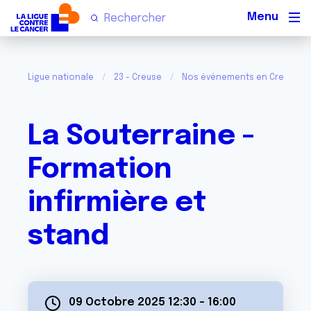
Men
Ligue nationale
23 - Creuse
Nos événements en Creuse
La Souterraine -
Formation
infirmière et
stand
09 Octobre 2025 12:30
-
16:00