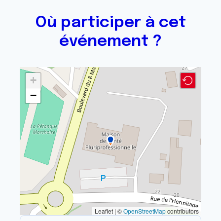
Où participer à cet
événement ?
+
−
Leaflet | ©
OpenStreetMap
contributors