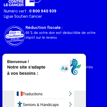
Numéro vert :
0 800 940 939
Ligue Soutien Cancer
Réduction fiscale :
66 % de votre don est déductible de votre
impôt sur le revenu
Liens utiles
Espaces
Nos actualités
Forum
Nos publications
Espace Ligue & comités
Contact
Espace chercheur
Devenir partenaire
Espace presse
Magazine Vivre
Intranet
Réseaux sociaux