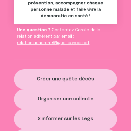
prévention
,
accompagner chaque
personne malade
et faire vivre la
démocratie en santé
!
Une question ?
Contactez Coralie de la
relation adhèrent par email :
relation.adherent@ligue-cancer.net
Créer une quête décès
Organiser une collecte
S'informer sur les Legs