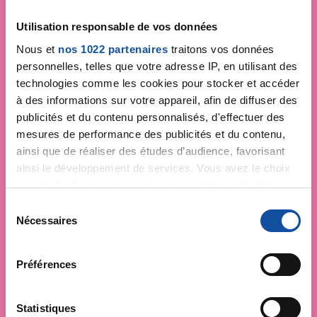
Utilisation responsable de vos données
Nous et
nos 1022 partenaires
traitons vos données
personnelles, telles que votre adresse IP, en utilisant des
technologies comme les cookies pour stocker et accéder
à des informations sur votre appareil, afin de diffuser des
publicités et du contenu personnalisés, d'effectuer des
mesures de performance des publicités et du contenu,
ainsi que de réaliser des études d’audience, favorisant
ainsi le développement de services. Vous avez le choix
quant à l'utilisation de vos données et à leurs finalités.
Vous pouvez modifier ou retirer votre consentement à
S
tout moment en consultant la Déclaration relative aux
Nécessaires
é
cookies ou en cliquant sur l'icône de confidentialité.
l
e
Préférences
Si vous le permettez, nous aimerions également :
c
Collecter des informations sur votre localisation
t
géographique qui peuvent être précises à plusieurs
i
Statistiques