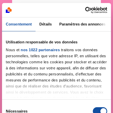
Consentement
Détails
Paramètres des annonces
Utilisation responsable de vos données
Nous et
nos 1022 partenaires
traitons vos données
personnelles, telles que votre adresse IP, en utilisant des
technologies comme les cookies pour stocker et accéder
à des informations sur votre appareil, afin de diffuser des
publicités et du contenu personnalisés, d'effectuer des
mesures de performance des publicités et du contenu,
ainsi que de réaliser des études d’audience, favorisant
ainsi le développement de services. Vous avez le choix
quant à l'utilisation de vos données et à leurs finalités.
Vous pouvez modifier ou retirer votre consentement à
S
tout moment en consultant la Déclaration relative aux
Nécessaires
é