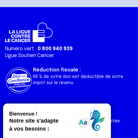
Numéro vert :
0 800 940 939
Ligue Soutien Cancer
Réduction fiscale :
66 % de votre don est déductible de votre
impôt sur le revenu
Liens utiles
Espaces
Nos actualités
Forum
Nos publications
Espace Ligue & comités
Contact
Espace chercheur
Devenir partenaire
Espace presse