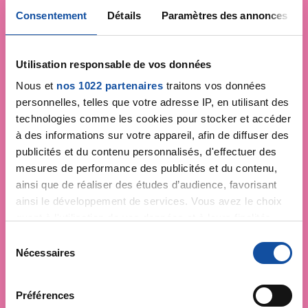
Consentement
Détails
Paramètres des annonces
Utilisation responsable de vos données
Nous et
nos 1022 partenaires
traitons vos données
personnelles, telles que votre adresse IP, en utilisant des
technologies comme les cookies pour stocker et accéder
à des informations sur votre appareil, afin de diffuser des
publicités et du contenu personnalisés, d'effectuer des
mesures de performance des publicités et du contenu,
ainsi que de réaliser des études d’audience, favorisant
ainsi le développement de services. Vous avez le choix
quant à l'utilisation de vos données et à leurs finalités.
Vous pouvez modifier ou retirer votre consentement à
S
tout moment en consultant la Déclaration relative aux
Nécessaires
é
cookies ou en cliquant sur l'icône de confidentialité.
l
e
Préférences
Si vous le permettez, nous aimerions également :
c