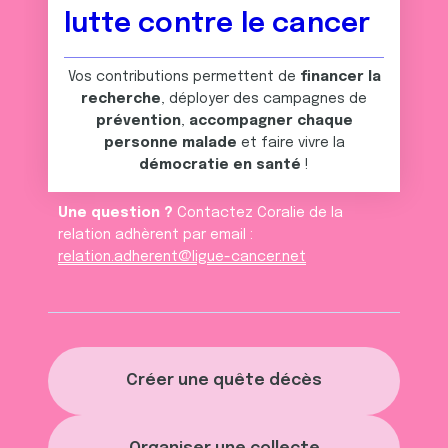
avec d'autres informations que vous leur avez fournies
lutte contre le cancer
ou qu'ils ont collectées lors de votre utilisation de leurs
services.
Vos contributions permettent de
financer la
recherche
, déployer des campagnes de
prévention
,
accompagner chaque
personne malade
et faire vivre la
démocratie en santé
!
Une question ?
Contactez Coralie de la
relation adhèrent par email :
relation.adherent@ligue-cancer.net
Créer une quête décès