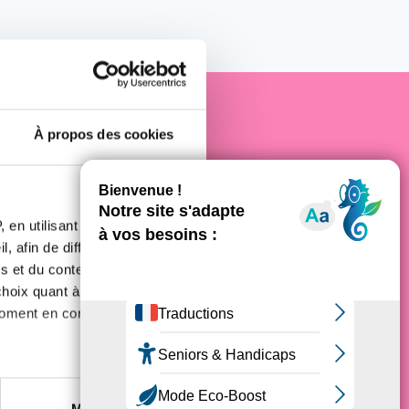
À propos des cookies
e cancer
 en utilisant des
, afin de diffuser des
s et du contenu, ainsi que de
oix quant à l'utilisation de
moment en consultant la
es à plusieurs mètres près