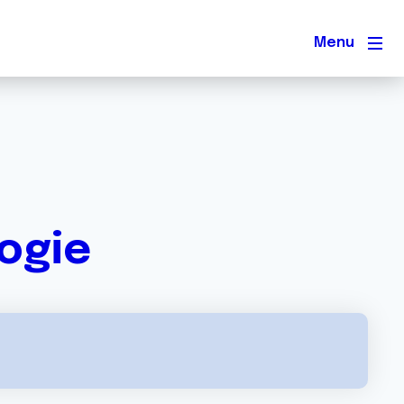
Men
logie