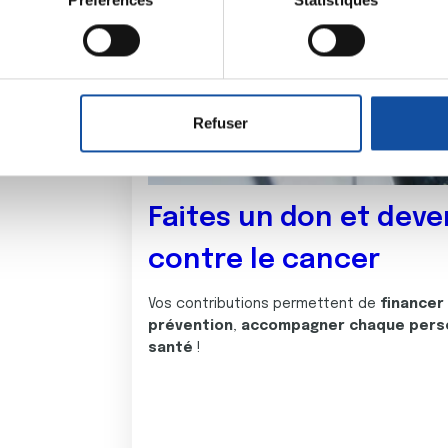
Préférences
Statistiques
eil en l'analysant activement pour en relever les caractéristique
aitement de vos données personnelles et définir vos préférences
er ou retirer votre consentement à tout moment à partir de la dé
Refuser
e personnaliser le contenu et les annonces, d'offrir des fonctio
rafic. Nous partageons également des informations sur l'utilisati
, de publicité et d'analyse, qui peuvent combiner celles-ci avec
Faites un don et deve
ils ont collectées lors de votre utilisation de leurs services.
contre le cancer
Vos contributions permettent de
financer
prévention
,
accompagner chaque pers
santé
!