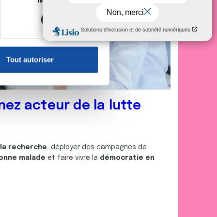
Marketing
s spécifiques (empreintes
, reportez-vous à la
section «
claration sur les cookies.
Tout autoriser
nnalités relatives aux médias
on de notre site avec nos
 d'autres informations que
nez acteur de la lutte
 la recherche
, déployer des campagnes de
onne malade
et faire vivre la
démocratie en