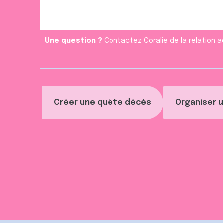
e
n
t
Une question ?
Contactez Coralie de la relation a
Créer une quête décès
Organiser u