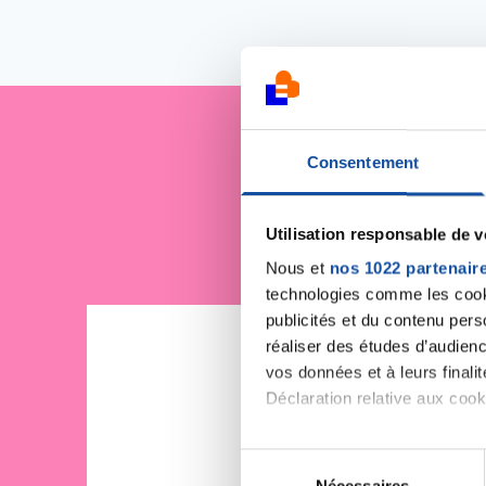
Consentement
Je sout
Utilisation responsable de 
Nous et
nos 1022 partenair
technologies comme les cooki
publicités et du contenu per
réaliser des études d’audienc
vos données et à leurs final
Déclaration relative aux cooki
Si vous le permettez, nous a
S
Collecter des informa