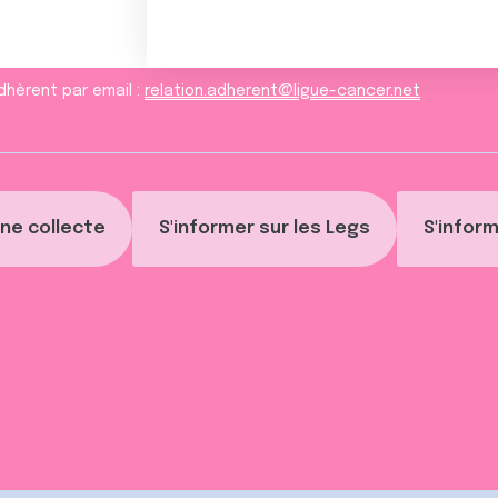
dhèrent par email :
relation.adherent@ligue-cancer.net
ne collecte
S'informer sur les Legs
S'inform