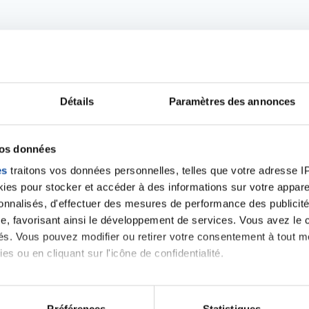
Détails
Paramètres des annonces
iens
la Ligue contre l
vos données
es
traitons vos données personnelles, telles que votre adresse IP,
es pour stocker et accéder à des informations sur votre appareil
sonnalisés, d'effectuer des mesures de performance des publicité
e, favorisant ainsi le développement de services. Vous avez le ch
ités. Vous pouvez modifier ou retirer votre consentement à tout 
es ou en cliquant sur l'icône de confidentialité.
imerions également :
tions sur votre localisation géographique qui peuvent être précis