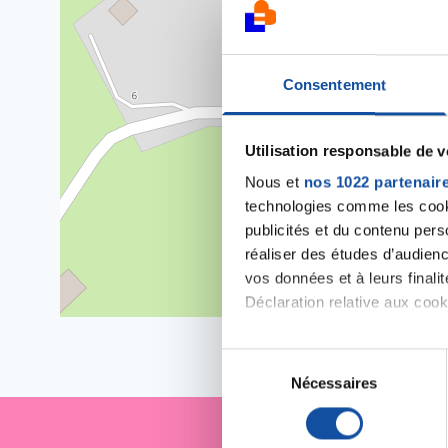
Consentement
Utilisation responsable de 
Nous et
nos 1022 partenair
technologies comme les cooki
publicités et du contenu per
réaliser des études d’audienc
vos données et à leurs final
Déclaration relative aux cooki
Si vous le permettez, nous a
S
Collecter des informa
Nécessaires
é
Identifier votre appar
l
digitales).
e