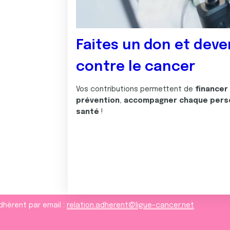
Faites un don et deve
contre le cancer
Vos contributions permettent de
financer
prévention
,
accompagner chaque pers
santé
!
dhèrent par email :
relation.adherent@ligue-cancer.net