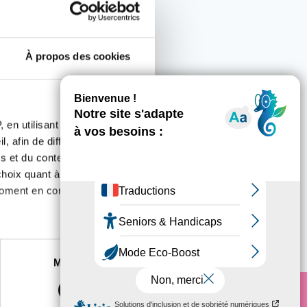
À propos des cookies
 en utilisant des
, afin de diffuser des
s et du contenu, ainsi que de
oix quant à l'utilisation de
moment en consultant la
utors
es à plusieurs mètres près
Marketing
s spécifiques (empreintes