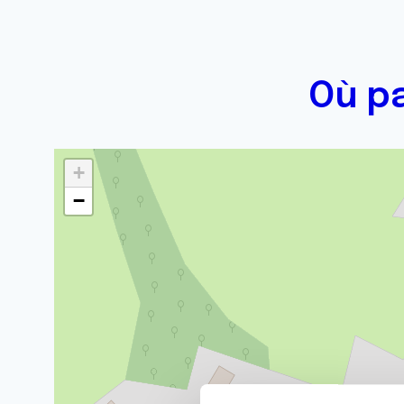
Où p
+
−