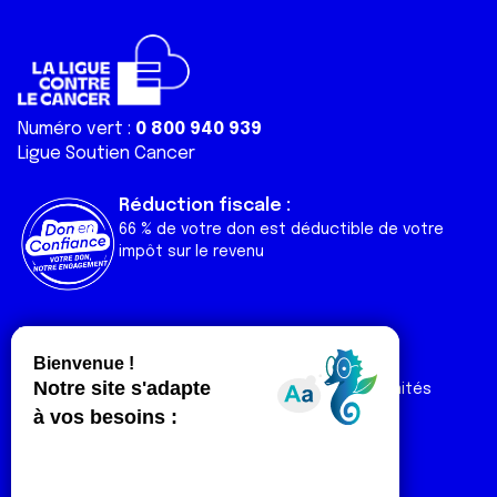
Numéro vert :
0 800 940 939
Ligue Soutien Cancer
Réduction fiscale :
66 % de votre don est déductible de votre
impôt sur le revenu
Liens utiles
Espaces
Nos actualités
Forum
Nos publications
Espace Ligue & comités
Contact
Espace chercheur
Devenir partenaire
Espace presse
Magazine Vivre
Intranet