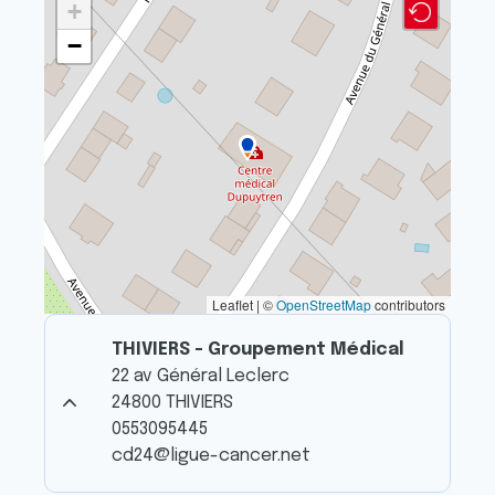
+
−
Leaflet | ©
OpenStreetMap
contributors
THIVIERS - Groupement Médical
22 av Général Leclerc
24800 THIVIERS
0553095445
cd24@ligue-cancer.net