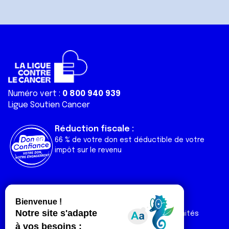
Numéro vert :
0 800 940 939
Ligue Soutien Cancer
Réduction fiscale :
66 % de votre don est déductible de votre
impôt sur le revenu
Liens utiles
Espaces
Nos actualités
Forum
Nos publications
Espace Ligue & comités
Contact
Espace chercheur