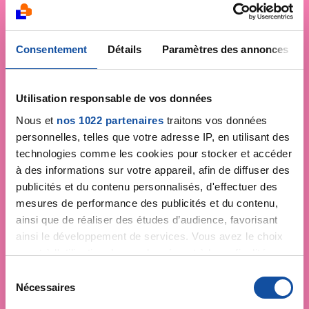
Consentement
Détails
Paramètres des annonces
Utilisation responsable de vos données
Nous et
nos 1022 partenaires
traitons vos données
personnelles, telles que votre adresse IP, en utilisant des
technologies comme les cookies pour stocker et accéder
à des informations sur votre appareil, afin de diffuser des
publicités et du contenu personnalisés, d'effectuer des
mesures de performance des publicités et du contenu,
ainsi que de réaliser des études d’audience, favorisant
ainsi le développement de services. Vous avez le choix
quant à l'utilisation de vos données et à leurs finalités.
Vous pouvez modifier ou retirer votre consentement à
S
tout moment en consultant la Déclaration relative aux
Nécessaires
é
cookies ou en cliquant sur l'icône de confidentialité.
l