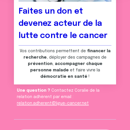
n
notre site avec nos partenaires de médias sociaux, de
t
publicité et d'analyse, qui peuvent combiner celles-ci
Faites un don et
avec d'autres informations que vous leur avez fournies
devenez acteur de la
ou qu'ils ont collectées lors de votre utilisation de leurs
services.
lutte contre le cancer
Vos contributions permettent de
financer la
recherche
, déployer des campagnes de
prévention
,
accompagner chaque
personne malade
et faire vivre la
démocratie en santé
!
Une question ?
Contactez Coralie de la
relation adhèrent par email :
relation.adherent@ligue-cancer.net