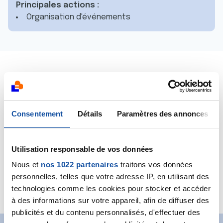
Principales actions :
Organisation d'événements
Un grand MERCI à
la Ville de Val-De-Reuil
qui grâce à
la
Rolivaloise
nous reverse tous les ans une
subvention en soutien à la recherche contre le
Consentement
Détails
Paramètres des annonces
cancer du sein.
Utilisation responsable de vos données
Nous et
nos 1022 partenaires
traitons vos données
personnelles, telles que votre adresse IP, en utilisant des
technologies comme les cookies pour stocker et accéder
Voir le site
à des informations sur votre appareil, afin de diffuser des
publicités et du contenu personnalisés, d'effectuer des