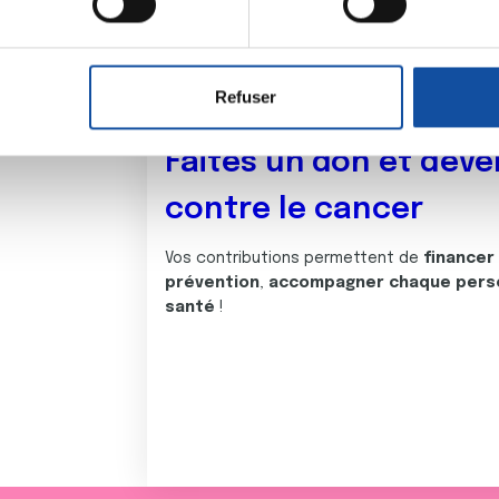
aitement de vos données personnelles et définir vos préférences
er ou retirer votre consentement à tout moment à partir de la dé
Refuser
e personnaliser le contenu et les annonces, d'offrir des fonctio
rafic. Nous partageons également des informations sur l'utilisati
Faites un don et deve
, de publicité et d'analyse, qui peuvent combiner celles-ci avec
ils ont collectées lors de votre utilisation de leurs services.
contre le cancer
Vos contributions permettent de
financer
prévention
,
accompagner chaque pers
santé
!