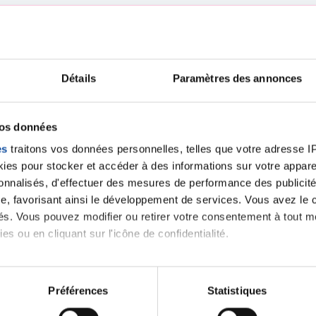
iens
la Ligue contre l
Détails
Paramètres des annonces
vos données
es
traitons vos données personnelles, telles que votre adresse IP,
es pour stocker et accéder à des informations sur votre appareil
sonnalisés, d'effectuer des mesures de performance des publicité
e, favorisant ainsi le développement de services. Vous avez le ch
ités. Vous pouvez modifier ou retirer votre consentement à tout 
es ou en cliquant sur l'icône de confidentialité.
imerions également :
tions sur votre localisation géographique qui peuvent être précis
Préférences
Statistiques
eil en l'analysant activement pour en relever les caractéristique