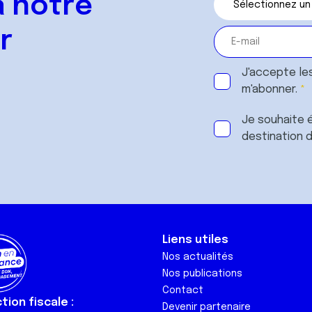
 notre
r
J'accepte le
m'abonner.
Je souhaite é
destination 
Liens utiles
Nos actualités
Nos publications
Contact
ion fiscale :
Devenir partenaire