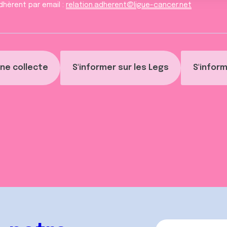
dhèrent par email :
relation.adherent@ligue-cancer.net
ne collecte
S'informer sur les Legs
S'inform