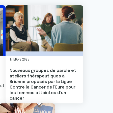
17 MARS 2025
Nouveaux groupes de parole et
ateliers thérapeutiques à
Brionne proposés par la Ligue
t bien, mais vous apportez du temps de qualité, c'est mie
Contre le Cancer de l’Eure pour
les femmes atteintes d’un
cancer