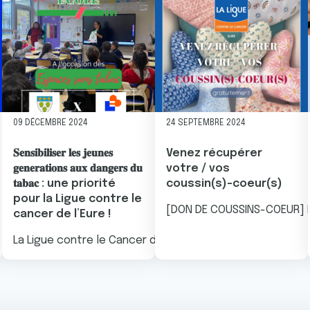
09 DÉCEMBRE 2024
24 SEPTEMBRE 2024
𝐒𝐞𝐧𝐬𝐢𝐛𝐢𝐥𝐢𝐬𝐞𝐫 𝐥𝐞𝐬 𝐣𝐞𝐮𝐧𝐞𝐬
Venez récupérer
𝐠𝐞𝐧𝐞𝐫𝐚𝐭𝐢𝐨𝐧𝐬 𝐚𝐮𝐱 𝐝𝐚𝐧𝐠𝐞𝐫𝐬 𝐝𝐮
votre / vos
𝐭𝐚𝐛𝐚𝐜 : une priorité
coussin(s)-coeur(s)
pour la Ligue contre le
[DON DE COUSSINS-COEUR] Nou
cancer de l’Eure !
La Ligue contre le Cancer de l'Eure est intervenue dans