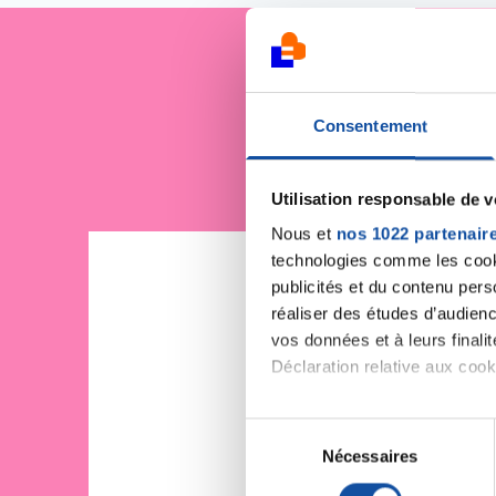
Je sout
Consentement
Utilisation responsable de 
Nous et
nos 1022 partenair
technologies comme les cooki
publicités et du contenu per
réaliser des études d’audienc
vos données et à leurs final
Déclaration relative aux cooki
Si vous le permettez, nous a
S
Collecter des informa
Nécessaires
é
Identifier votre appar
l