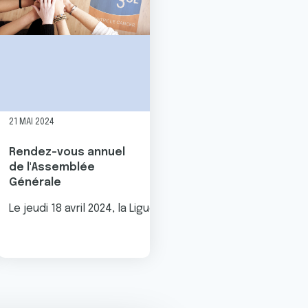
21 MAI 2024
Rendez-vous annuel
de l'Assemblée
Générale
s avons le plaisir de vous annoncer que des coussins-coeur
Le jeudi 18 avril 2024, la Ligue contre le cancer du comi
 les écoles de Vernon à l'occasion des Espaces Sans Tabac