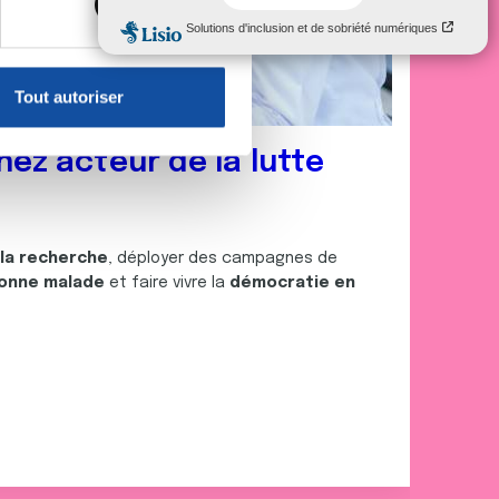
, reportez-vous à la
section «
claration sur les cookies.
Tout autoriser
nnalités relatives aux médias
on de notre site avec nos
nez acteur de la lutte
 d'autres informations que
 la recherche
, déployer des campagnes de
onne malade
et faire vivre la
démocratie en