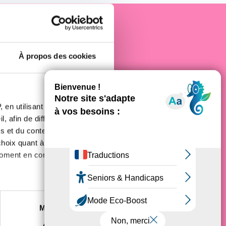
e cancer
À propos des cookies
 en utilisant des
, afin de diffuser des
s et du contenu, ainsi que de
oix quant à l'utilisation de
moment en consultant la
es à plusieurs mètres près
Marketing
s spécifiques (empreintes