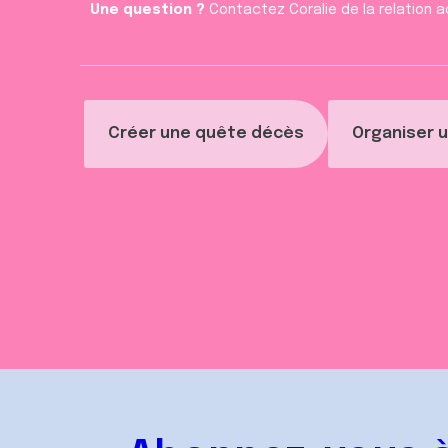
Une question ?
Contactez Coralie de la relation a
t
Créer une quête décès
Organiser u