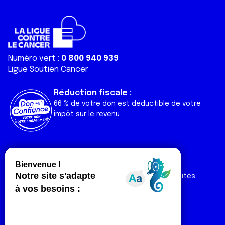
Numéro vert :
0 800 940 939
Ligue Soutien Cancer
Réduction fiscale :
66 % de votre don est déductible de votre
impôt sur le revenu
Liens utiles
Espaces
Nos actualités
Forum
Nos publications
Espace Ligue & comités
Contact
Espace chercheur
Devenir partenaire
Espace presse
Magazine Vivre
Intranet