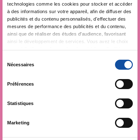
technologies comme les cookies pour stocker et accéder
à des informations sur votre appareil, afin de diffuser des
publicités et du contenu personnalisés, d'effectuer des
mesures de performance des publicités et du contenu,
ainsi que de réaliser des études d’audience, favorisant
ainsi le développement de services. Vous avez le choix
quant à l'utilisation de vos données et à leurs finalités.
Vous pouvez modifier ou retirer votre consentement à
S
tout moment en consultant la Déclaration relative aux
Nécessaires
é
cookies ou en cliquant sur l'icône de confidentialité.
l
e
Préférences
Si vous le permettez, nous aimerions également :
c
Collecter des informations sur votre localisation
t
géographique qui peuvent être précises à plusieurs
i
Statistiques
mètres près
o
Identifier votre appareil en l'analysant activement
n
Marketing
pour en relever les caractéristiques spécifiques
d
(empreintes digitales).
u