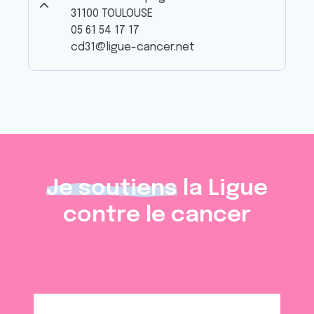
31100 TOULOUSE
05 61 54 17 17
cd31@ligue-cancer.net
Je soutiens
la Ligue
contre le cancer