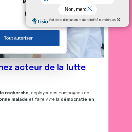
es à plusieurs mètres près
Marketing
s spécifiques (empreintes
, reportez-vous à la
section «
claration sur les cookies.
Tout autoriser
nnalités relatives aux médias
on de notre site avec nos
 d'autres informations que
nez acteur de la lutte
 la recherche
, déployer des campagnes de
onne malade
et faire vivre la
démocratie en