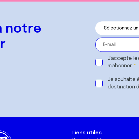
 notre
r
J'accepte le
m'abonner.
Je souhaite é
destination 
Liens utiles