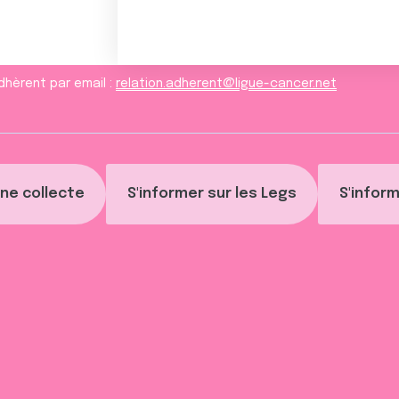
dhèrent par email :
relation.adherent@ligue-cancer.net
ne collecte
S'informer sur les Legs
S'inform