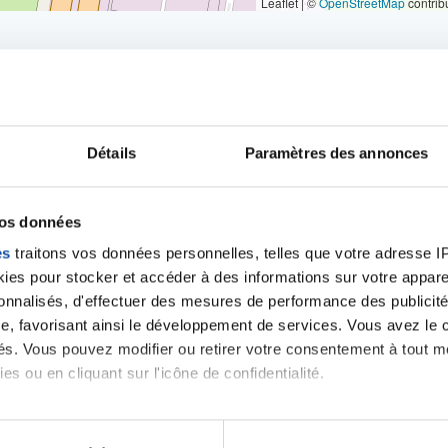
Leaflet | ©
OpenStreetMap
contrib
Détails
Paramètres des annonces
iens
la Ligue contre l
vos données
es
traitons vos données personnelles, telles que votre adresse IP,
es pour stocker et accéder à des informations sur votre appareil
sonnalisés, d'effectuer des mesures de performance des publicité
e, favorisant ainsi le développement de services. Vous avez le ch
ités. Vous pouvez modifier ou retirer votre consentement à tout 
es ou en cliquant sur l'icône de confidentialité.
imerions également :