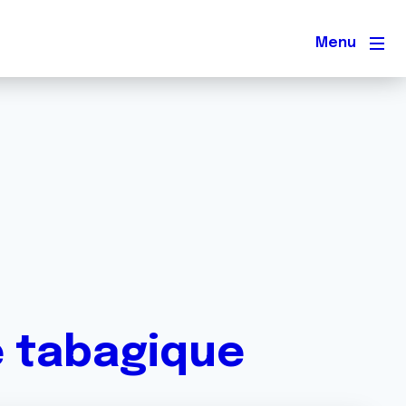
Men
e tabagique