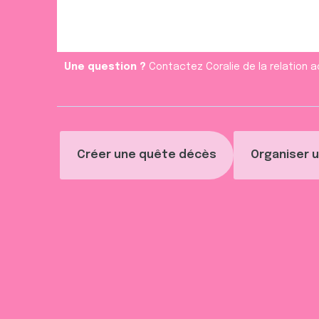
e
n
t
Une question ?
Contactez Coralie de la relation a
Créer une quête décès
Organiser u