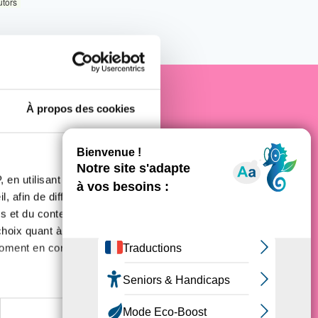
utors
À propos des cookies
e cancer
 en utilisant des
, afin de diffuser des
s et du contenu, ainsi que de
oix quant à l'utilisation de
moment en consultant la