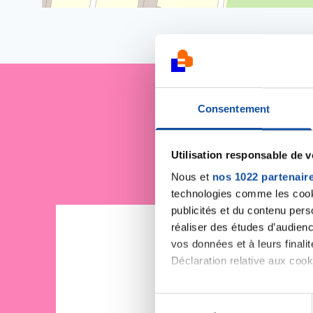
Consentement
Je sout
Utilisation responsable de 
Nous et
nos 1022 partenair
technologies comme les cooki
publicités et du contenu per
réaliser des études d’audienc
vos données et à leurs final
Déclaration relative aux cooki
Si vous le permettez, nous a
S