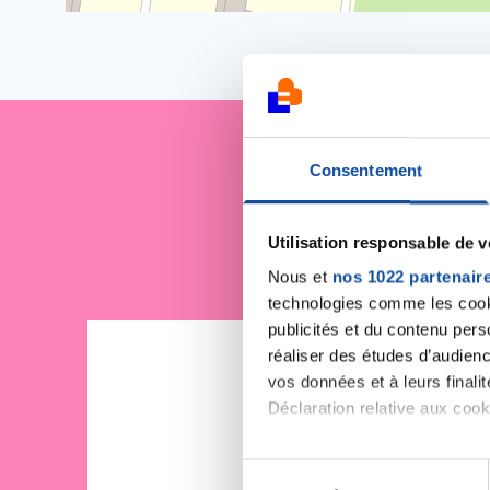
Consentement
Je sout
Utilisation responsable de 
Nous et
nos 1022 partenair
technologies comme les cooki
publicités et du contenu per
réaliser des études d’audienc
vos données et à leurs final
Déclaration relative aux cooki
Si vous le permettez, nous a
S