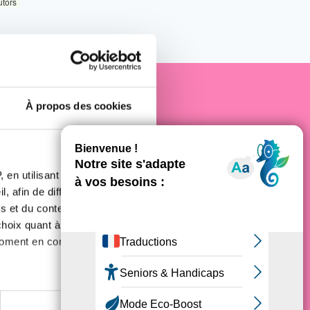
utors
À propos des cookies
e cancer
 en utilisant des
, afin de diffuser des
s et du contenu, ainsi que de
oix quant à l'utilisation de
moment en consultant la