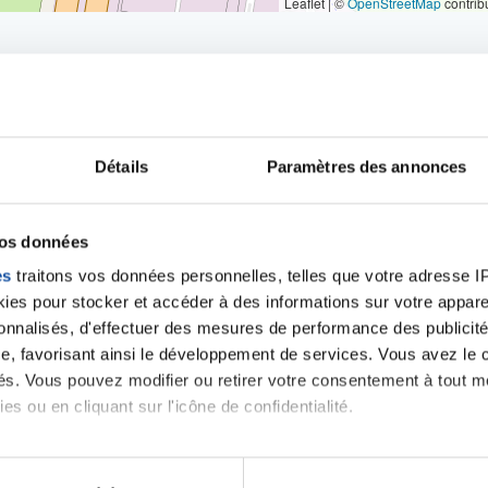
Leaflet | ©
OpenStreetMap
contrib
Détails
Paramètres des annonces
iens
la Ligue contre l
vos données
es
traitons vos données personnelles, telles que votre adresse IP,
es pour stocker et accéder à des informations sur votre appareil
sonnalisés, d'effectuer des mesures de performance des publicité
e, favorisant ainsi le développement de services. Vous avez le ch
ités. Vous pouvez modifier ou retirer votre consentement à tout 
es ou en cliquant sur l'icône de confidentialité.
imerions également :