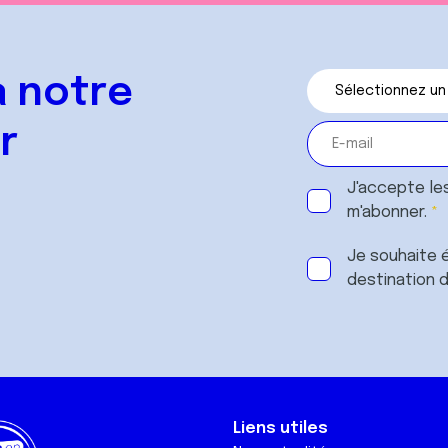
 notre
r
J'accepte le
m'abonner.
Je souhaite é
destination 
Liens utiles