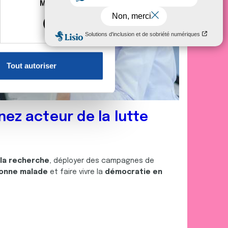
es à plusieurs mètres près
Marketing
s spécifiques (empreintes
, reportez-vous à la
section «
claration sur les cookies.
Tout autoriser
nnalités relatives aux médias
on de notre site avec nos
 d'autres informations que
nez acteur de la lutte
 la recherche
, déployer des campagnes de
onne malade
et faire vivre la
démocratie en