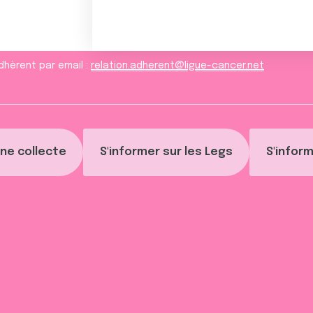
dhèrent par email :
relation.adherent@ligue-cancer.net
ne collecte
S'informer sur les Legs
S'inform