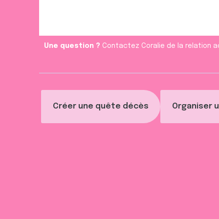
e
n
t
Une question ?
Contactez Coralie de la relation a
Créer une quête décès
Organiser u